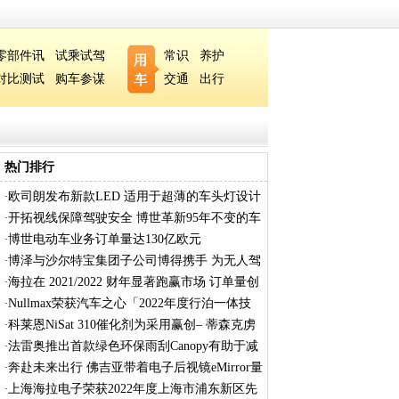
零部件讯
试乘试驾
常识
养护
对比测试
购车参谋
交通
出行
热门排行
欧司朗发布新款LED 适用于超薄的车头灯设计
·
开拓视线保障驾驶安全 博世革新95年不变的车
·
博世电动车业务订单量达130亿欧元
·
博泽与沙尔特宝集团子公司博得携手 为无人驾
·
海拉在 2021/2022 财年显著跑赢市场 订单量创
·
Nullmax荣获汽车之心「2022年度行泊一体技
·
术
科莱恩NiSat 310催化剂为采用赢创– 蒂森克虏
·
法雷奥推出首款绿色环保雨刮Canopy有助于减
·
奔赴未来出行 佛吉亚带着电子后视镜eMirror量
·
上海海拉电子荣获2022年度上海市浦东新区先
·