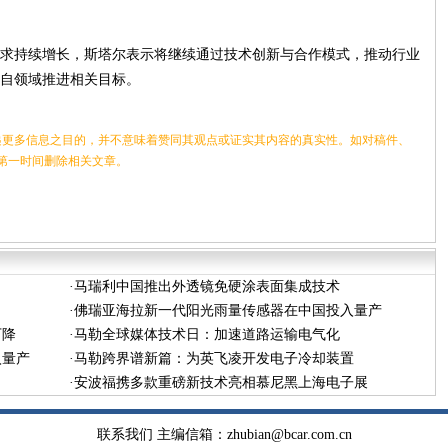
求持续增长，斯塔尔表示将继续通过技术创新与合作模式，推动行业
自领域推进相关目标。
更多信息之目的，并不意味着赞同其观点或证实其内容的真实性。如对稿件、
第一时间删除相关文章。
·
马瑞利中国推出外透镜免硬涂表面集成技术
·
佛瑞亚海拉新一代阳光雨量传感器在中国投入量产
下降
·
马勒全球媒体技术日：加速道路运输电气化
入量产
·
马勒跨界谱新篇：为英飞凌开发电子冷却装置
·
安波福携多款重磅新技术亮相慕尼黑上海电子展
联系我们
主编信箱：
zhubian@bcar.com.cn