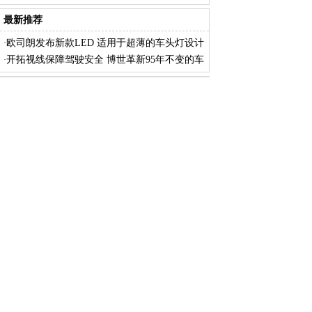
进
最新推荐
欧司朗发布新款LED 适用于超薄的车头灯设计
·
开拓视线保障驾驶安全 博世革新95年不变的车
·