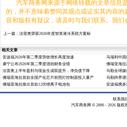
汽车商务网来源于网络转载的文章信息是
的，并不意味着赞同其观点或证实其内容的
容和版权有疑议，请及时与我们联系。我们
上一篇：
法雷奥荣获2026年度智算液冷系统方案标
杆奖
相关文章
·
安波福2026年第二季度营收增长再度加速
·
马瑞利中国
·
康宁公布2026年第二季度强劲财务业绩
·
佛瑞亚海拉
·
法雷奥上半年盈利与现金生成双提升，净负债下降
·
马勒全球媒
·
佛瑞亚海拉首款全国产化芯片前照灯控制器投入量产
·
马勒跨界谱
·
佛瑞亚海拉推出首款12伏锂离子电池包
·
安波福携多
联系我
©
汽车商务网
2000 -
2026 版