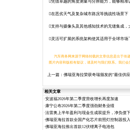
凭借卓越的角度测量与分辨能力，能够精准
在恶劣天气及复杂城市路况等挑战性场景下
支持与摄像头及其他感知技术的无缝集成，
灵活可扩展的系统架构使其适用于全球市场
汽车商务网来源于网络转载的文章信息是出于传递
图片内容和版权有疑议，请及时与我们联系。我们会
上一篇：
佛瑞亚海拉荣获奇瑞颁发的“最佳供
伙伴”大奖
相关文章
·
安波福2026年第二季度营收增长再度加速
·
康宁公布2026年第二季度强劲财务业绩
·
法雷奥上半年盈利与现金生成双提升，净负债
·
佛瑞亚海拉首款全国产化芯片前照灯控制器投
·
佛瑞亚海拉推出首款12伏锂离子电池包