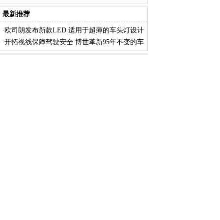
进
最新推荐
欧司朗发布新款LED 适用于超薄的车头灯设计
·
开拓视线保障驾驶安全 博世革新95年不变的车
·