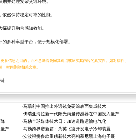
识别并处理复杂交通环境。
，依然保持稳定可靠的性能。
大幅提升融合感知效能。
下的多种车型平台，便于规模化部署。
更多信息之目的，并不意味着赞同其观点或证实其内容的真实性。如对稿件、
第一时间删除相关文章。
应链
·
马瑞利中国推出外透镜免硬涂表面集成技术
·
佛瑞亚海拉新一代阳光雨量传感器在中国投入量产
下降
·
马勒全球媒体技术日：加速道路运输电气化
入量产
·
马勒跨界谱新篇：为英飞凌开发电子冷却装置
·
安波福携多款重磅新技术亮相慕尼黑上海电子展