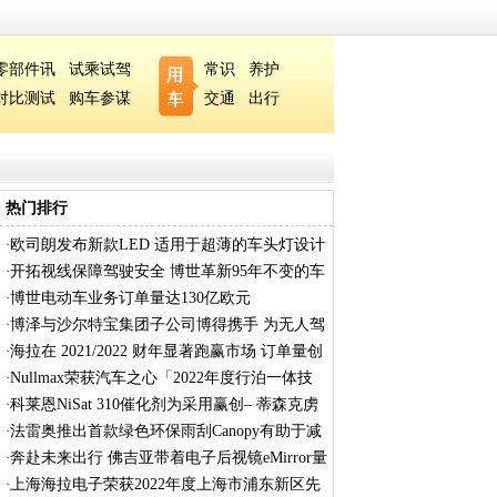
零部件讯
试乘试驾
常识
养护
对比测试
购车参谋
交通
出行
热门排行
欧司朗发布新款LED 适用于超薄的车头灯设计
·
开拓视线保障驾驶安全 博世革新95年不变的车
·
博世电动车业务订单量达130亿欧元
·
博泽与沙尔特宝集团子公司博得携手 为无人驾
·
海拉在 2021/2022 财年显著跑赢市场 订单量创
·
Nullmax荣获汽车之心「2022年度行泊一体技
·
术
科莱恩NiSat 310催化剂为采用赢创– 蒂森克虏
·
法雷奥推出首款绿色环保雨刮Canopy有助于减
·
奔赴未来出行 佛吉亚带着电子后视镜eMirror量
·
上海海拉电子荣获2022年度上海市浦东新区先
·