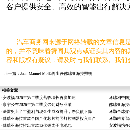
客户提供安全、高效的智能出行解决
汽车商务网来源于网络转载的文章信息是
的，并不意味着赞同其观点或证实其内容的
容和版权有疑议，请及时与我们联系。我们
上一篇：
Juan Manuel Mollá将出任佛瑞亚海拉照明
事业部新任总经理
相关文章
·
安波福2026年第二季度营收增长再度加速
·
马瑞利中国
·
康宁公布2026年第二季度强劲财务业绩
·
佛瑞亚海拉
·
法雷奥上半年盈利与现金生成双提升，净负债下降
·
马勒全球媒
·
佛瑞亚海拉首款全国产化芯片前照灯控制器投入量产
·
马勒跨界谱
·
佛瑞亚海拉推出首款12伏锂离子电池包
·
安波福携多