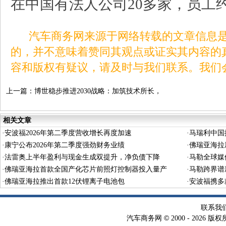
在中国有法人公司20多家，员工约
汽车商务网来源于网络转载的文章信息是
的，并不意味着赞同其观点或证实其内容的
容和版权有疑议，请及时与我们联系。我们
上一篇：
博世稳步推进2030战略：加筑技术所长，
驱动业务发展
相关文章
·
安波福2026年第二季度营收增长再度加速
·
马瑞利中国
·
康宁公布2026年第二季度强劲财务业绩
·
佛瑞亚海拉
·
法雷奥上半年盈利与现金生成双提升，净负债下降
·
马勒全球媒
·
佛瑞亚海拉首款全国产化芯片前照灯控制器投入量产
·
马勒跨界谱
·
佛瑞亚海拉推出首款12伏锂离子电池包
·
安波福携多
联系我
©
汽车商务网
2000 -
2026 版