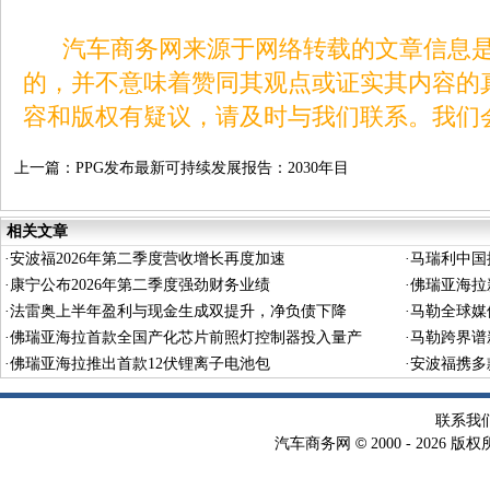
汽车商务网来源于网络转载的文章信息是
的，并不意味着赞同其观点或证实其内容的
容和版权有疑议，请及时与我们联系。我们
上一篇：
PPG发布最新可持续发展报告：2030年目
标稳步推进
相关文章
·
安波福2026年第二季度营收增长再度加速
·
马瑞利中国
·
康宁公布2026年第二季度强劲财务业绩
·
佛瑞亚海拉
·
法雷奥上半年盈利与现金生成双提升，净负债下降
·
马勒全球媒
·
佛瑞亚海拉首款全国产化芯片前照灯控制器投入量产
·
马勒跨界谱
·
佛瑞亚海拉推出首款12伏锂离子电池包
·
安波福携多
联系我
©
汽车商务网
2000 -
2026 版