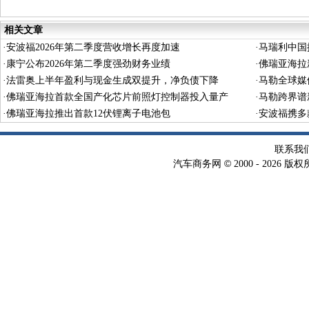
标准的DDS供应商
相关文章
·
安波福2026年第二季度营收增长再度加速
·
马瑞利中国
·
康宁公布2026年第二季度强劲财务业绩
·
佛瑞亚海拉
·
法雷奥上半年盈利与现金生成双提升，净负债下降
·
马勒全球媒
·
佛瑞亚海拉首款全国产化芯片前照灯控制器投入量产
·
马勒跨界谱
·
佛瑞亚海拉推出首款12伏锂离子电池包
·
安波福携多
联系我
©
汽车商务网
2000 -
2026 版