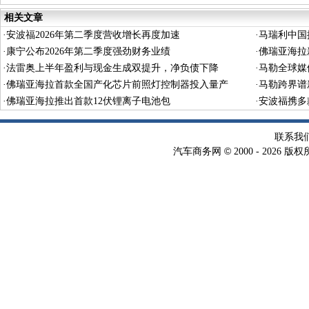
相关文章
·
安波福2026年第二季度营收增长再度加速
·
马瑞利中国
·
康宁公布2026年第二季度强劲财务业绩
·
佛瑞亚海拉
·
法雷奥上半年盈利与现金生成双提升，净负债下降
·
马勒全球媒
·
佛瑞亚海拉首款全国产化芯片前照灯控制器投入量产
·
马勒跨界谱
·
佛瑞亚海拉推出首款12伏锂离子电池包
·
安波福携多
联系我
©
汽车商务网
2000 -
2026 版