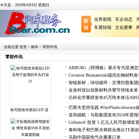
今天是：2026年8月9日 星期日
业界新闻
车企动态
车展快报
文化赛事
当前位置:
首页
>
购车
>
零部件讯
零部件讯
ARBURG（阿博格）展示专为亚洲
Covation Biomaterials瑞讯生
智链新材，绿动循环：京博控股集团闪耀 C
金发科技以创新材料共塑可持续未来
亿科化学重磅发布45万吨本体法AB
巴斯夫坚持实践 #OurPlasticsJourn
欧司朗发布新款LED 适
逆风稳航：马勒集团发布2024年度报
Cellasto® 投资 5 亿元人民币新
泰科电子和巴斯夫将联合推出TE新
马勒中国获电气化重要订单