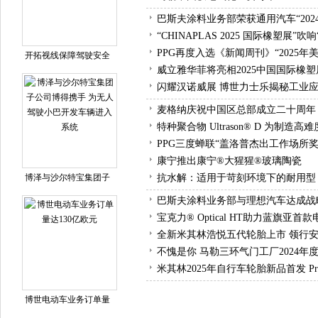
巴斯夫涂料业务部荣获通用汽车“202
“CHINAPLAS 2025 国际橡塑展”
PPG再度入选《新闻周刊》“2025
开拓视线保障驾驶安全
威立雅华菲将亮相2025中国国际橡塑
闪耀汉诺威展 博世力士乐揭秘工业
麦格纳庆祝中国区总部成立二十周年
特种聚合物 Ultrason® D 为制
PPG三度蝉联“盖洛普杰出工作场所奖
康宁推出康宁®大猩猩®玻璃陶瓷
博泽与沙尔特宝集团子
抗水解：适用于苛刻环境下的耐用型 P
巴斯夫涂料业务部与理想汽车达成战
宝克力® Optical HT助力蓝旗亚
全新米其林浩悦五代轮胎上市 领行
不愧是你 马勒三环气门工厂2024年
米其林2025年自行车轮胎新品首发 Pr
博世电动车业务订单量