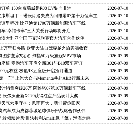
订单 150台奇瑞威麟R08 EV驶向非洲
2026-07-10
主康斯坦丁・诺沃肖洛夫成为阿维塔07第十万位车主
2026-07-10
该里程碑 比亚迪第1700万辆新能源汽车下线
2026-07-10
商用车“幸福卡车”三大关爱行动即将开启
2026-07-10
为澳大利亚全国匹克球联赛官方汽车合作伙伴
2026-07-10
踏上万里归乡路 欧亚大陆自驾穿越之旅圆满收官
2026-07-09
岚图梦想家9定名 剑指50万级旗舰MPV市场
2026-07-09
座椅 零跑汽车开启全新B01与B10双车盲订
2026-07-09
,000元权益 极氪9X五座版开启预订通道
2026-07-09
第一车” 上汽大众与Momenta共赴AI出行新未来
2026-07-09
计销量突破26万 阿维塔07第10万辆新车下线
2026-07-09
 沃尔沃全新XC70获得红点产品设计大奖
2026-07-09
端天气六重守护：风雨再大，我们帮你回家
2026-07-09
奕境汽车成为成都蓉城足球俱乐部战略合作伙伴
2026-07-09
 敢领臻途风潮 法拉利Amalfi纵「擎」渤海之畔
2026-07-09