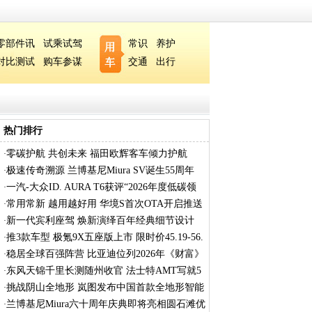
零部件讯
试乘试驾
常识
养护
对比测试
购车参谋
交通
出行
热门排行
零碳护航 共创未来 福田欧辉客车倾力护航
·
2026
极速传奇溯源 兰博基尼Miura SV诞生55周年
·
一汽-大众ID. AURA T6获评“2026年度低碳领
·
跑
常用常新 越用越好用 华境S首次OTA开启推送
·
新一代宾利座驾 焕新演绎百年经典细节设计
·
推3款车型 极氪9X五座版上市 限时价45.19-56.
·
稳居全球百强阵营 比亚迪位列2026年《财富》
·
东风天锦千里长测随州收官 法士特AMT写就5
·
省
挑战阴山全地形 岚图发布中国首款全地形智能
·
兰博基尼Miura六十周年庆典即将亮相圆石滩优
·