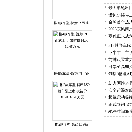
最大单笔出口
诺贝尔奖得
全球首个达成
推3款车型 极氪9X五座
2026东风
零跑正式成
212越野车
下半年上市 
前排双零重力
可享至高90
推4款车型 领克07GT正
剑指“物理AI
助力阿维塔累
安全超混旗舰
极氪启动极
正式签约 
驰骋壮阔海岸
推2款车型 智己LS9新