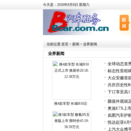
今天是：2026年8月8日 星期六
当前位置:
首页
>
新闻
>
业界新闻
业界新闻
全球动态首秀 
标志性里程
大众安徽首款
共庆历史性时
下订享至高1
颜值外观就足
推4款车型 长城H10正
奥迪E7X上
岚图汽车护航
悦达起亚6月销
上汽大众携手