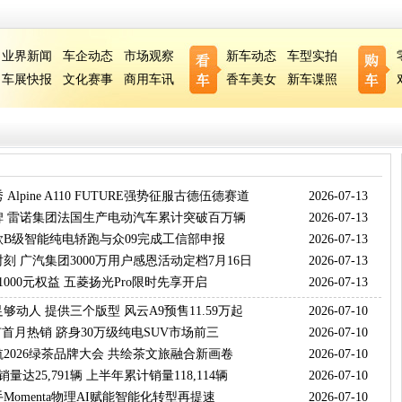
业界新闻
车企动态
市场观察
新车动态
车型实拍
车展快报
文化赛事
商用车讯
香车美女
新车谍照
Alpine A110 FUTURE强势征服古德伍德赛道
2026-07-13
碑 雷诺集团法国生产电动汽车累计突破百万辆
2026-07-13
B级智能纯电轿跑与众09完成工信部申报
2026-07-13
刻 广汽集团3000万用户感恩活动定档7月16日
2026-07-13
1000元权益 五菱扬光Pro限时先享开启
2026-07-13
够动人 提供三个版型 风云A9预售11.59万起
2026-07-10
市首月热销 跻身30万级纯电SUV市场前三
2026-07-10
2026绿茶品牌大会 共绘茶文旅融合新画卷
2026-07-10
量达25,791辆 上半年累计销量118,114辆
2026-07-10
Momenta物理AI赋能智能化转型再提速
2026-07-10