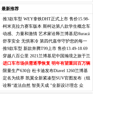
最新推荐
推3款车型 WEY拿铁DHT正式上市 售价15.98-
·
17.
柯米克拉力赛车版本 斯柯达第八款学生概念车
·
动感、力量和激情 艺术家诠释兰博基尼Huracá
·
舒享安全 无惧寒冷 第四代嘉华守护您的每一
·
次
推9款车型 新款奔腾T99上市 售价13.49-18.69
·
穿越八百公里 2021兰博基尼中国瀚境之旅于兰
·
进口车市场供需逐季恢复 明年有望重回百万辆
·
限量生产630台 杜卡迪发布Diavel 1260兰博基
·
定名为炫界 凯翼全新紧凑型SUV官图发布（组
·
图）
诠释“道法自然 智美天成 ”全新设计理念 众
·