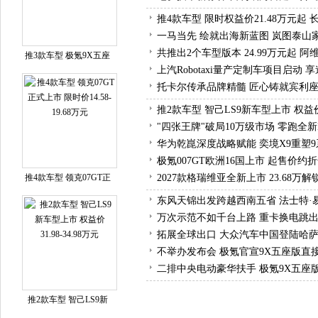
推4款车型 限时权益价21.48万元起 
一马当先 绘就出海新蓝图 岚图泰山
共推出2个车型版本 24.99万元起 阿
推3款车型 极氪9X五座
上汽Robotaxi量产定制车项目启动
托卡尔传承品牌精髓 匠心铸就宾利
推2款车型 智己LS9新车型上市 权益价31
"四张王牌"破局10万级市场 零跑全新
华为乾崑深度战略赋能 奕境X9重塑9
极氪007GT欧洲16国上市 起售价约折
推4款车型 领克07GT正
2027款格瑞维亚全新上市 23.68
东风天锦出发跨越西南五省 法士特·
万次示范不如千台上路 重卡换电跳出
拓展全球出口 大众汽车中国登陆哈
不举办发布会 极氪官宣9X五座版直
二排中央电动豪华扶手 极氪9X五座
推2款车型 智己LS9新