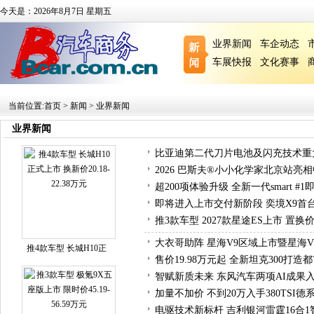
今天是：2026年8月7日 星期五
业界新闻
车企动态
车展快报
文化赛事
当前位置:
首页
>
新闻
>
业界新闻
业界新闻
比亚迪第二代刀片电池及闪充技术重
2026 巴斯夫®小小化学家北京站亮
超200项体验升级 全新一代smart #
即将进入上市交付新阶段 奕境X9首
推3款车型 2027款星途ES上市 置换价16
大衣哥助阵 星海V9区域上市暨星海V
推4款车型 长城H10正
售价19.98万元起 全新坦克300打
智赋新质未来 东风汽车两项AI成果
加量不加价 不到20万入手380TSI德
电驱技术新标杆 吉利银河雷霆16合