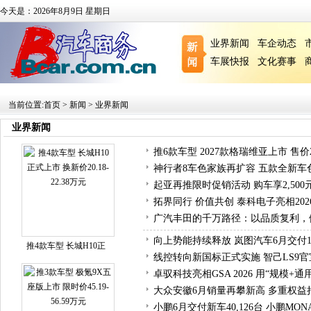
今天是：2026年8月9日 星期日
业界新闻
车企动态
车展快报
文化赛事
当前位置:
首页
>
新闻
>
业界新闻
业界新闻
推6款车型 2027款格瑞维亚上市 售价29.
神行者8车色家族再扩容 五款全新车
起亚再推限时促销活动 购车享2,50
拓界同行 价值共创 泰科电子亮相20
广汽丰田的千万路径：以品质复利，
向上势能持续释放 岚图汽车6月交付14
推4款车型 长城H10正
线控转向新国标正式实施 智己LS9
卓驭科技亮相GSA 2026 用“规模+
大众安徽6月销量再攀新高 多重权益
小鹏6月交付新车40,126台 小鹏MON