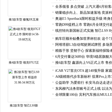
全系领涨 多点突破 上汽大通6月轻客
销量稳步向上、新品加速落地 奕派科
奥迪E5 Sportback限时权益升级
推3款车型 极氪9X五座
零跑D99提档上市 零跑6月全球交付
线控转向新国标正式实施 智己LS9 Hy
购车巨额补贴叠加世界杯狂欢 这个7
阿维塔获L3自动驾驶测试牌照 多场
精炼于形 坚韧于心 探索新福特探险
6月交付量达5689台 华境S稳居旗
推4款车型 领克07GT正
推6款车型 鑫源向上V6正式上市 售价6.
iCAR V27首次OTA 超140项升
A0级精致代步车新标杆 缤果Pro上市
公益助学 为爱前行 长安马自达走进
东风柳汽法务部账号正式上线 以法
全球限量100台 宾利汽车推出MULL
推2款车型 智己LS9新