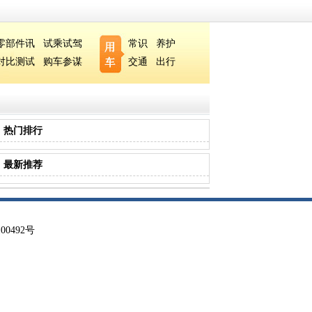
零部件讯
试乘试驾
常识
养护
对比测试
购车参谋
交通
出行
热门排行
最新推荐
00492号