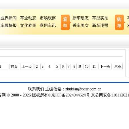
业界新闻
车企动态
市场观察
新车动态
车型实拍
车展快报
文化赛事
商用车讯
香车美女
新车谍照
5
首页
上一页
2
3
4
5
6
7
8
9
10
11
下一页
尾页
联系我们
主编信箱：
zhubian@bcar.com.cn
©
务网
2000 -
2026 版权所有©
京ICP备2024044624号
京公网安备110112021