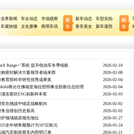
业界新闻
车企动态
市场观察
新车动态
车型实拍
车展快报
文化赛事
商用车讯
香车美女
新车谍照
atX Range+”系统 提升电动车冬季续航
2026-02-10
收购密封解决方案领导者福来西
2026-02-08
获教育部科学研究优秀成果奖
2026-02-04
nuel Mollá将出任佛瑞亚海拉照明事业部新任总经理
2026-02-04
浦东新区ESG创新样本奖
2026-02-03
：博世在挑战中锚定战略航向
2026-02-02
年财务业绩创历史新高
2026-02-02
保护领域稳居领先地位
2026-01-27
025全年销售额预计为597亿欧元
2026-01-24
高端汽车制造商车内照明订单
2026-01-21