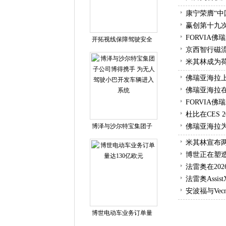
康宁荣膺“中
赢创第十九
FORVIA
开拓视线保障驾驶安全
京西智行磁流
米其林成为
佛瑞亚海拉上
佛瑞亚海拉
FORVIA
杜比在CES
博泽与沙尔特宝集团子
佛瑞亚海拉为
米其林宣布
博世正在塑
法雷奥在20
法雷奥Assis
安波福与Vec
博世电动车业务订单量