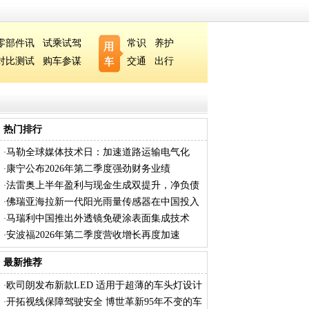
零部件讯
试乘试驾
常识
养护
对比测试
购车参谋
交通
出行
热门排行
马勒全球媒体技术日：加速道路运输电气化
·
康宁公布2026年第二季度强劲财务业绩
·
法雷奥上半年盈利与现金生成双提升，净负债
·
下降
佛瑞亚海拉新一代阳光雨量传感器在中国投入
·
量
马瑞利中国推出外透镜免硬涂表面集成技术
·
安波福2026年第二季度营收增长再度加速
·
最新推荐
欧司朗发布新款LED 适用于超薄的车头灯设计
·
开拓视线保障驾驶安全 博世革新95年不变的车
·