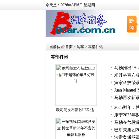
今天是：2026年8月6日 星期四
当前位置:
首页
>
购车
>
零部件讯
零部件讯
马勒推出“He
米其林宣布
寅家科技荣
Juan Ma
马勒再次斩获
2025财年
欧司朗发布新款LED 适
康宁2025
马勒在气候
巴斯夫集团2
法雷奥斩获