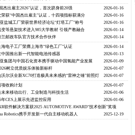
国杰出雇主2026”认证，首次跻身前20强
2026-01-16
次荣获“中国杰出雇主”认证，十四项指标获满分
2026-01-16
佛瑞亚盐城工厂荣获世界经济论坛“灯塔工厂”称号
2026-01-16
变等悬架技术进入985大学教材 引领产教融合
2026-01-14
荷兰邮政车队官方技术合作伙伴
2026-01-14
海电子工厂荣膺上海市“绿色工厂”认证
2026-01-14
在中国推出新一代智能电池传感器
2026-01-13
佛瑞亚集团与中国石化资本携手驱动中国氢能产业发展
2026-01-09
 2026树立优质娱乐体验新标杆
2026-01-07
沃尔沃全新XC70打造极具未来感的“雷神之锤”前照灯
2026-01-07
两项收购计划
2026-01-07
造未来移动出行、工业制造与科技生活
2026-01-06
26年CES上展示先进监控应用
2026-01-06
tXR软件解决方案获2025 AUTOMOTIVE AWARD“技术创新”奖项
na Robotics携手开发新一代自主移动机器人
2025-12-25
2025-12-19