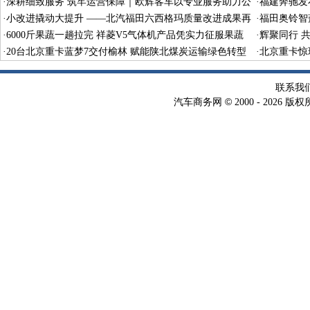
·
深耕细致服务 筑牢运营保障｜欧辉客车以专业服务助力公
义驱动长效
·
福建奔驰发布
交平稳运行
·
小改进撬动大提升 ——北汽福田六西格玛质量改进成果再
·
福田奥铃智
获国家级殊荣
·
6000斤果蔬一趟拉完 祥菱V5气体机产品凭实力征服果蔬
·
辉聚同行 
生意人
·
20台北京重卡蓝梦7交付榆林 赋能陕北煤炭运输绿色转型
启航
·
北京重卡惊
联系我
©
汽车商务网
2000 -
2026 版