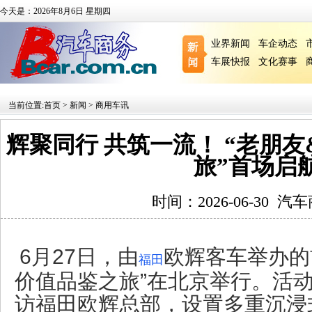
今天是：2026年8月6日 星期四
业界新闻
车企动态
车展快报
文化赛事
当前位置:
首页
>
新闻
>
商用车讯
辉聚同行 共筑一流！ “老朋
旅”首场启
时间：2026-06-30
汽车
6月27日，由
欧辉客车举办的
福田
价值品鉴之旅”在北京举行。活
访福田欧辉总部，设置多重沉浸