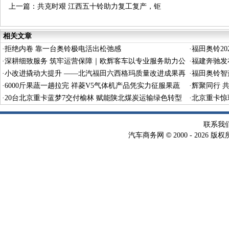
上一篇：
共克时艰 江西五十铃助力复工复产，钜
惠减负
相关文章
·
拒绝内卷 靠一台奥铃极电活出松弛感
·
福田奥铃2
·
深耕细致服务 筑牢运营保障｜欧辉客车以专业服务助力公
义驱动长效
·
福建奔驰发布
交平稳运行
·
小改进撬动大提升 ——北汽福田六西格玛质量改进成果再
·
福田奥铃智
获国家级殊荣
·
6000斤果蔬一趟拉完 祥菱V5气体机产品凭实力征服果蔬
·
辉聚同行 
生意人
·
20台北京重卡蓝梦7交付榆林 赋能陕北煤炭运输绿色转型
启航
·
北京重卡惊
联系我
©
汽车商务网
2000 -
2026 版