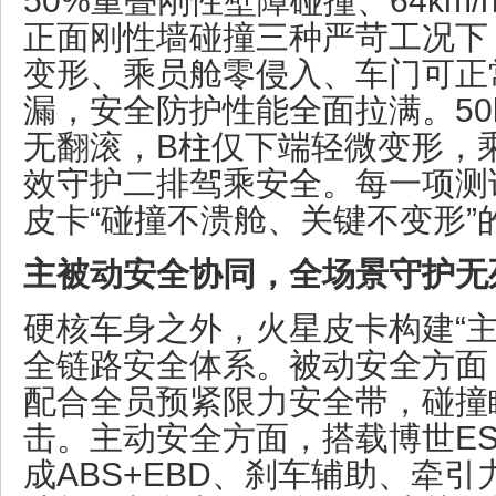
50%重叠刚性壁障碰撞、64km/h
正面刚性墙碰撞三种严苛工况下
变形、乘员舱零侵入、车门可正
漏，安全防护性能全面拉满。50
无翻滚，B柱仅下端轻微变形，
效守护二排驾乘安全。每一项测
皮卡“碰撞不溃舱、关键不变形”
主被动安全协同，全场景守护无
硬核车身之外，火星皮卡构建“主
全链路安全体系。被动安全方面
配合全员预紧限力安全带，碰撞
击。主动安全方面，搭载博世E
成ABS+EBD、刹车辅助、牵