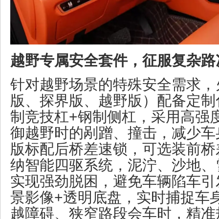
越野专属安全套件，征服复杂路
针对越野场景的特殊安全需求，
版、探界版、越野版）配备定制
制竞技杠+钢制侧杠，采用高强
御越野时的剐蹭、撞击，减少车
版标配后桥差速锁，可选装前桥
纳智能四驱系统，泥泞、沙地、
实现强劲脱困，避免车辆陷车引发
景影像+透明底盘，实时捕捉车
越障碍、狭窄路段会车时，精准