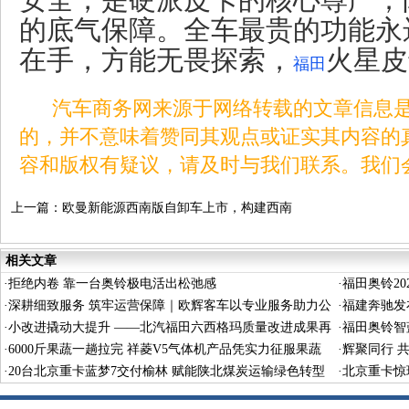
的底气保障。全车最贵的功能永
在手，方能无畏探索，
火星皮
福田
汽车商务网来源于网络转载的文章信息是
的，并不意味着赞同其观点或证实其内容的
容和版权有疑议，请及时与我们联系。我们
上一篇：
欧曼新能源西南版自卸车上市，构建西南
工程运输绿色新格局
相关文章
·
拒绝内卷 靠一台奥铃极电活出松弛感
·
福田奥铃2
·
深耕细致服务 筑牢运营保障｜欧辉客车以专业服务助力公
义驱动长效
·
福建奔驰发布
交平稳运行
·
小改进撬动大提升 ——北汽福田六西格玛质量改进成果再
·
福田奥铃智
获国家级殊荣
·
6000斤果蔬一趟拉完 祥菱V5气体机产品凭实力征服果蔬
·
辉聚同行 
生意人
·
20台北京重卡蓝梦7交付榆林 赋能陕北煤炭运输绿色转型
启航
·
北京重卡惊