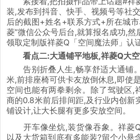
紧接着,把拍摄作品带上话题#祥菱
装,发布到抖音、快手、视频号等社交
后的截图+姓名+联系方式+所在城市
菱”微信公众号后台,就算报名成功,
领取定制版祥菱Q「空间魔法师」认
看点二:大通铺平地板,祥菱Q大
告别折叠人生,畅享舒适大通铺。祥
米,前排座椅可供卡友放倒休息,即使是
空间也能有两拳剩余。除了驾驶区,
商的0.8米前后排间距,及行业内创
铺设计,让大长腿有更多安放空间。
开车像坐炕,装货像吞象。祥菱Q
以及大货箱到底有多能装?留个小悬念