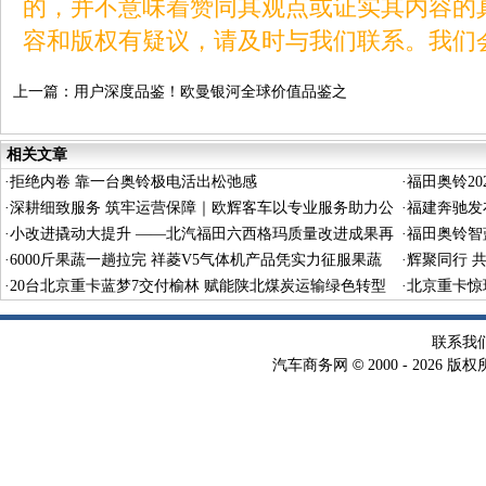
的，并不意味着赞同其观点或证实其内容的
容和版权有疑议，请及时与我们联系。我们
上一篇：
用户深度品鉴！欧曼银河全球价值品鉴之
旅西安站：见证高效节能重卡领先实力
相关文章
·
拒绝内卷 靠一台奥铃极电活出松弛感
·
福田奥铃2
·
深耕细致服务 筑牢运营保障｜欧辉客车以专业服务助力公
义驱动长效
·
福建奔驰发布
交平稳运行
·
小改进撬动大提升 ——北汽福田六西格玛质量改进成果再
·
福田奥铃智
获国家级殊荣
·
6000斤果蔬一趟拉完 祥菱V5气体机产品凭实力征服果蔬
·
辉聚同行 
生意人
·
20台北京重卡蓝梦7交付榆林 赋能陕北煤炭运输绿色转型
启航
·
北京重卡惊
联系我
©
汽车商务网
2000 -
2026 版