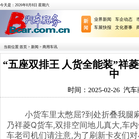
今天是：2026年8月8日 星期六
业界新闻
车企动态
车展快报
文化赛事
当前位置:
首页
>
新闻
>
商用车讯
“五座双排王 人货全能装”祥菱
中
时间：2025-02-26
汽车
小货车里太憋屈?到处折叠我腿麻
乃祥菱Q货车,双排空间地儿真大,车
车老司机们请注意,为了刷新卡友们对