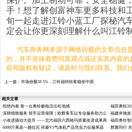
保护。加上制动可靠，安全稳健
手！想了解创富神车更多科技和
旬一起走进江铃小蓝工厂探秘汽
定会让你更深刻理解什么叫江铃
汽车商务网来源于网络转载的文章信息是
的，并不意味着赞同其观点或证实其内容的
容和版权有疑议，请及时与我们联系。我们
上一篇：
市场份额38.5%，江铃福特轻客稳坐中国
轻客第一品牌王座
相关文章
·
拒绝内卷 靠一台奥铃极电活出松弛感
·
福田奥铃2
·
深耕细致服务 筑牢运营保障｜欧辉客车以专业服务助力公
义驱动长效
·
福建奔驰发布
交平稳运行
·
小改进撬动大提升 ——北汽福田六西格玛质量改进成果再
·
福田奥铃智
获国家级殊荣
·
6000斤果蔬一趟拉完 祥菱V5气体机产品凭实力征服果蔬
·
辉聚同行 