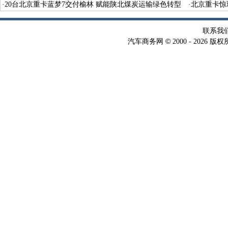
生意人
·
20台北京重卡蓝梦7交付榆林 赋能陕北煤炭运输绿色转型
启航
·
北京重卡惊
联系我
©
汽车商务网
2000 -
2026 版