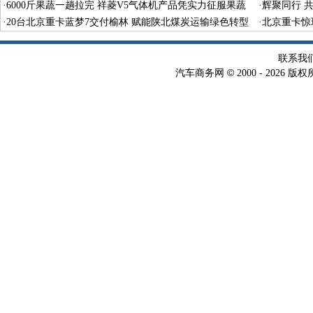
获国家级殊荣
·
6000斤果蔬一趟拉完 祥菱V5气体机产品凭实力征服果蔬
·
辉聚同行 
生意人
·
20台北京重卡蓝梦7交付榆林 赋能陕北煤炭运输绿色转型
启航
·
北京重卡惊
联系我
©
汽车商务网
2000 -
2026 版