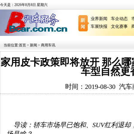
今天是：2026年8月8日 星期六
业界新闻
车企动态
车展快报
文化赛事
当前位置:
首页
>
新闻
>
商用车讯
家用皮卡政策即将放开 那么
车型自然更
时间：2019-08-30
汽车
导读：轿车市场早已饱和、SUV红利退却
场是啥？