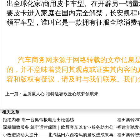
出全球化家/商用皮卡车型。在开辟另一销
要皮卡进入家庭在国内完全解禁，长安凯程F
领军车型，谁叫它是一款拥有征服全球消费
汽车商务网来源于网络转载的文章信息是
的，并不意味着赞同其观点或证实其内容的
容和版权有疑议，请及时与我们联系。我们
上一篇：
品质赢人心 福特途睿欧匠心筑梦领航未
来
相关文章
·
拒绝内卷 靠一台奥铃极电活出松弛感
·
福田奥铃2
·
深耕细致服务 筑牢运营保障｜欧辉客车以专业服务助力公
义驱动长效
·
福建奔驰发布
交平稳运行
·
小改进撬动大提升 ——北汽福田六西格玛质量改进成果再
·
福田奥铃智