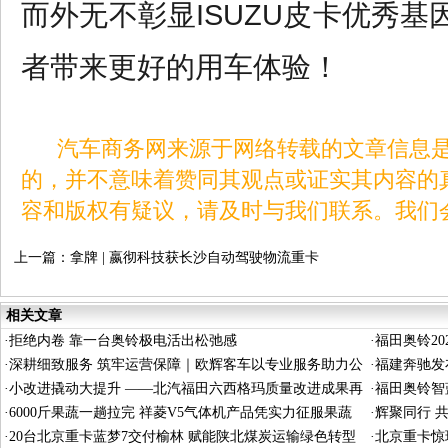
而外无不彰显ISUZU皮卡优秀基
者带来更好的用车体验！
汽车商务网来源于网络转载的文章信息是
的，并不意味着赞同其观点或证实其内容的
容和版权有疑议，请及时与我们联系。我们
上一篇：
拿牌 | 嬴彻科技获长沙自动驾驶物流重卡
测试牌照
相关文章
·
拒绝内卷 靠一台奥铃极电活出松弛感
·
福田奥铃2
·
深耕细致服务 筑牢运营保障｜欧辉客车以专业服务助力公
义驱动长效
·
福建奔驰发布
交平稳运行
·
小改进撬动大提升 ——北汽福田六西格玛质量改进成果再
·
福田奥铃智
获国家级殊荣
·
6000斤果蔬一趟拉完 祥菱V5气体机产品凭实力征服果蔬
·
辉聚同行 
生意人
·
20台北京重卡蓝梦7交付榆林 赋能陕北煤炭运输绿色转型
启航
·
北京重卡惊