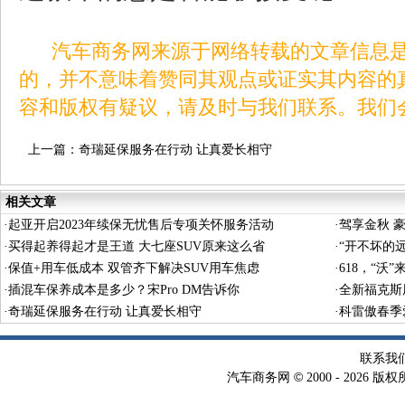
汽车商务网来源于网络转载的文章信息是
的，并不意味着赞同其观点或证实其内容的
容和版权有疑议，请及时与我们联系。我们
上一篇：
奇瑞延保服务在行动 让真爱长相守
相关文章
·
起亚开启2023年续保无忧售后专项关怀服务活动
·
驾享金秋 
·
买得起养得起才是王道 大七座SUV原来这么省
·
“开不坏的远
·
保值+用车低成本 双管齐下解决SUV用车焦虑
·
618，“沃
·
插混车保养成本是多少？宋Pro DM告诉你
·
全新福克斯
·
奇瑞延保服务在行动 让真爱长相守
·
科雷傲春季
联系我
©
汽车商务网
2000 -
2026 版