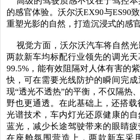
高级的驾驶质感不仅在于驾控本
的感官体验。沃尔沃
EX90
与
ES90
致
重塑光影的自然，打造沉浸式的感
视觉方面，沃尔沃汽车将自然光
两款新车均标配行业领先的调光天
99.5%
，能有效阻隔对人体有害的紫
快，可在需要光线防护的瞬间完成
现
“
透光不透热
”
的平衡，不仅隔热
野也更通透。在此基础上，还搭载
光谱技术，车内灯光还原健康的自
蓝光，减少长途驾驶带来的眼睛疲
在座舱氛围营造上，两款新车采