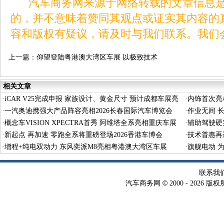
汽车商务网来源于网络转载的文章信息是
的，并不意味着赞同其观点或证实其内容的
容和版权有疑议，请及时与我们联系。我们
上一篇：
仰望登陆粤港澳大湾区车展 以极致技术
重塑豪华新境
相关文章
·
iCAR V25完成申报 家族设计、黄金尺寸 预计成都车展亮
·
内饰首次亮相
相
·
一汽奥迪携强大产品阵容亮相2026长春国际汽车博览会
·
作业无间 
·
概念车VISION XPECTRA首秀 阿维塔全系亮相重庆车展
·
辅助驾驶硬
·
新起点 再加速 零跑全系将重磅登场2026香港车博会
·
技术普惠再
·
增程+纯电双动力 东风奕派M8亮相粤港澳大湾区车展
车展
·
旗舰电动 为
联系我
©
汽车商务网
2000 -
2026 版