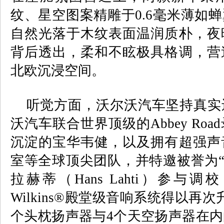
纹、星空图案精雕于
0.6
毫米薄如蝉
自然光落于木纹表面温润质朴，夜
背后透出，柔和不眩极具格调，营
北欧沉浸空间。
听觉方面，沃尔沃汽车坚持真实
沃汽车联合世界顶级的
Abbey Road
沉淀的宝华韦健，以及拥有超强声
室等全球顶尖团队，并特邀被誉为
拉赫蒂（
Hans Lahti
）参与调校
Wilkins®
殿堂级音响系统得以再次
个头枕扬声器与
4
个天空扬声器在内