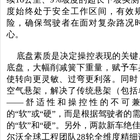
度始终处于安全工作区间，有效
险，确保驾驶者在面对复杂路况
心。
底盘素质是决定操控表现的关键
底盘，大幅削减簧下重量，赋予车
使转向更灵敏、过弯更利落。同时
空气悬架，解决了传统悬架（包括
——
舒适性和操控性的不可
的
“
软
”
或
“
硬
”
，而是根据驾驶者的
的
“
软
”
和
“
硬
”
。另外，两款新车绝
尔沃全球工程团队
28
轮全维度精细