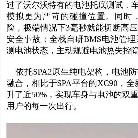
过了沃尔沃特有的电池托底测试，
模拟更为严苛的碰撞位置。同时
险，极端情况下
3
毫秒就能切断高压
安全事故；全栈自研
BMS
电池管理
测电池状态，主动规避电池热失控
依托
SPA2
原生纯电架构，电池防
融合，相比于
SPA
平台的
XC90
，全
升了近
50%
，实现车身与电池的双
用户的每一次出行。