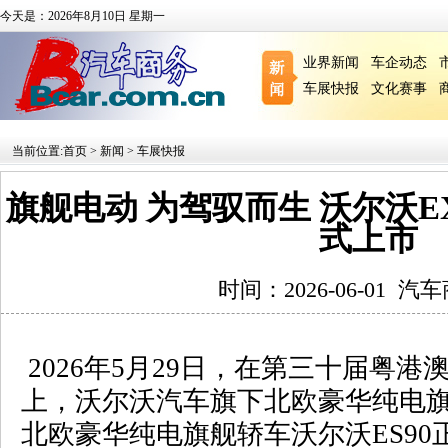
今天是：2026年8月10日 星期一
业界新闻
车企动态
车展快报
文化赛事
当前位置:
首页
>
新闻
>
车展快报
旗舰电动 为驾驭而生 沃尔沃EX
式上市
时间：2026-06-01
汽车
2026
年
5
月
29
日，在第三十届粤港
上，沃尔沃汽车旗下北欧豪华纯电
北欧豪华纯电旗舰轿车沃尔沃
ES90