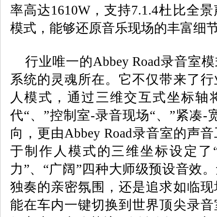
率高达
1610W
，支持
7.1.4
杜比全景
模式，能够还原音乐现场的丰富细
行业唯一的
Abbey Road
录音室模
系统的灵魂所在。它不仅带来了行
人模式，通过三维交互式坐标轴
代
“
、
”
控制室
-
录音现场
“
、
”
紧凑
-
向，更由
Abbey Road
录音室的声音
于制作人模式的三维坐标设定了
力
”
、
“
广阔
”
四种大师级预设音效。
独奏的亲密氛围，还是追求如临现
能在车内一键切换到世界顶尖录音