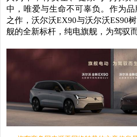
中，唯爱与生命不可辜负。作为品
之作，沃尔沃
EX90
与沃尔沃
ES90
树
舰的全新标杆，纯电旗舰，为驾驭