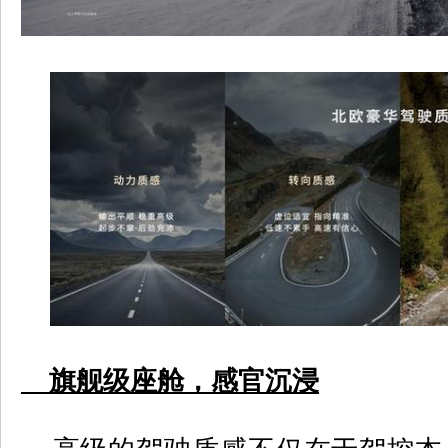
旗舰级座舱，感官沉浸