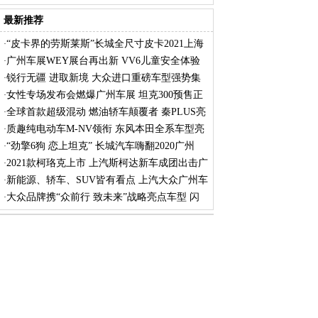
最新推荐
“皮卡界的劳斯莱斯”长城全尺寸皮卡2021上海
·
广州车展WEY展台再出新 VV6儿童安全体验
·
营引
锐行无疆 进取新境 大众进口重磅车型强势集
·
女性专场发布会燃爆广州车展 坦克300预售正
·
式
全球首款超级混动 燃油轿车颠覆者 秦PLUS亮
·
相
质趣纯电动车M-NV领衔 东风本田全系车型亮
·
相
“劲擎6狗 恋上坦克” 长城汽车嗨翻2020广州
·
2021款柯珞克上市 上汽斯柯达新车成团出击广
·
新能源、轿车、SUV皆有看点 上汽大众广州车
·
展
大众品牌携“众前行 致未来”战略亮点车型 闪
·