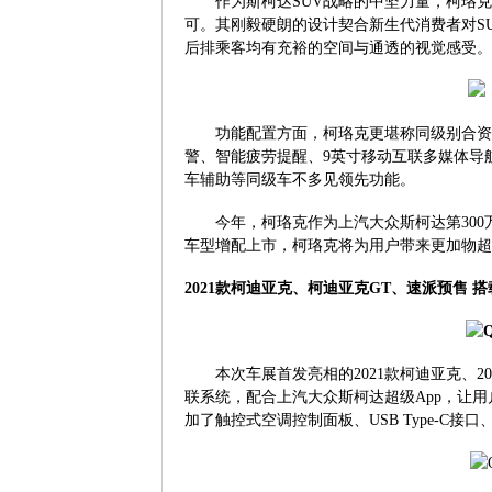
作为斯柯达
SUV
战略的中坚力量，柯珞克
可。其刚毅硬朗的设计契合新生代消费者对
S
后排乘客均有充裕的空间与通透的视觉感受。
功能配置方面，柯珞克更堪称同级别合资
警、智能疲劳提醒、
9
英寸移动互联多媒体导
车辅助等同级车不多见领先功能。
今年，柯珞克作为上汽大众斯柯达第
300
车型增配上市，柯珞克将为用户带来更加物超
2021
款柯迪亚克、柯迪亚克
GT
、速派预售 
本次车展首发亮相的
2021
款柯迪亚克、
20
联系统，配合上汽大众斯柯达超级
App
，让用
加了触控式空调控制面板、
USB Type-C
接口