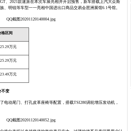
GT
、
2021
款速派在本次车展亮相并开启预售，新车搭载上汽大众斯
族、明锐等车型一一亮相中国进出口商品交易会琶洲展馆
6.1
号馆。
价格区间
-25.29
万元
-25.29
万元
-23.49
万元
价不变
了电动尾门、打孔皮革座椅等配置，搭载
TSI280
涡轮增压发动机，