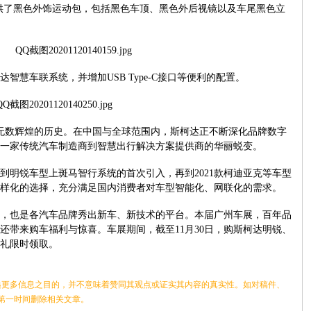
供了黑色外饰运动包，包括黑色车顶、黑色外后视镜以及车尾黑色立
达智慧车联系统，并增加
USB Type-C
接口等便利的配置。
无数辉煌的历史。在中国与全球范围内，斯柯达正不断深化品牌数字
一家传统汽车制造商到智慧出行解决方案提供商的华丽蜕变。
到明锐车型上斑马智行系统的首次引入，再到
2021
款柯迪亚克等车型
样化的选择，充分满足国内消费者对车型智能化、网联化的需求。
，也是各汽车品牌秀出新车、新技术的平台。本届广州车展，百年品
还带来购车福利与惊喜。车展期间，截至
11
月
30
日，购斯柯达明锐、
礼限时领取。
更多信息之目的，并不意味着赞同其观点或证实其内容的真实性。如对稿件、
第一时间删除相关文章。