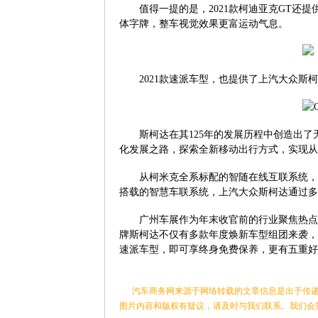
值得一提的是，
2021
款柯迪亚克
GT
还提
体字牌，整车视觉效果更富运动气息。
2021
款速派车型，也提供了上汽大众斯柯
斯柯达在其
125
年的发展历程中创造出了
化发展之路，探索全新移动出行方式，实现从
从柯米克全系标配的智随在线互联系统，
搭载的智慧车联系统，上汽大众斯柯达通过多
广州车展作为年末收官前的行业聚焦热点
牌斯柯达不仅有多款年度焕新车型组团来袭，
速派车型，即可享终身免费保养，更有五重好
汽车商务网来源于网络转载的文章信息是出于传递
图片内容和版权有疑议，请及时与我们联系。我们会