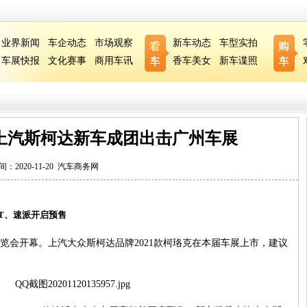
业界新闻
车企动态
市场观察
新车动态
车型实拍
车展快报
文化赛事
商用车讯
香车美女
新车谍照
市 上汽斯柯达新车成团出击广州车展
间：2020-11-20
汽车商务网
T
、速派开启预售
览会开幕。上汽大众斯柯达品牌
2021
款柯珞克在本届车展上市，建议