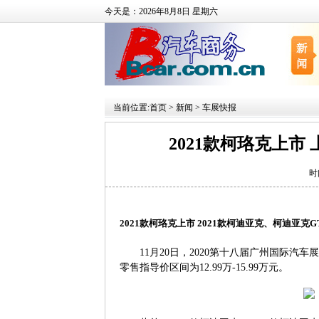
今天是：2026年8月8日 星期六
当前位置:
首页
>
新闻
>
车展快报
2021款柯珞克上
时
2021
款柯珞克上市
2021
款柯迪亚克、柯迪亚克
G
11
月
20
日，
2020
第十八届广州国际汽车展
零售指导价区间为
12.99
万
-15.99
万元。