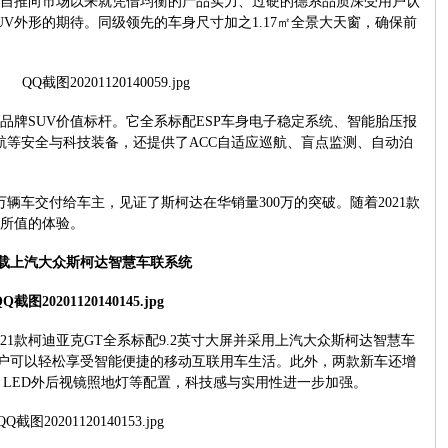
自推向市场以来就凭借均衡的产品实力、过硬的德系品质深受用户认
UV
外形的期待。同级领先的车身尺寸加之
1.17
㎡全景大天窗，确保前
品牌
SUV
价值标杆。它全系标配
ESP
车身电子稳定系统、智能胎压报
航等安全与科技装备，还提供了
ACC
自适应巡航、盲点监测、自动泊
万辆车交付给车主，见证了斯柯达在华销量
300
万的突破。随着
2021
款
所值的体验。
搭载上汽大众斯柯达智慧车联系统
21
款柯迪亚克
GT
全系标配
9.2
英寸大屏并采用上汽大众斯柯达智慧车
户可以轻松享受智能便捷的移动互联用车生活。此外，两款新车还增
、
LED
外后视镜照地灯等配置，科技感与实用性进一步加强。