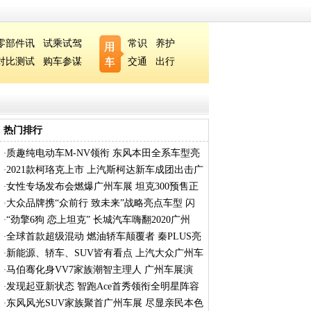
零部件讯
试乘试驾
常识
养护
对比测试
购车参谋
交通
出行
热门排行
质趣纯电动车M-NV领衔 东风本田全系车型亮
·
相
2021款柯珞克上市 上汽斯柯达新车成团出击广
·
女性专场发布会燃爆广州车展 坦克300预售正
·
式
大众品牌携“众前行 致未来”战略亮点车型 闪
·
“劲擎6狗 恋上坦克” 长城汽车嗨翻2020广州
·
全球首款超级混动 燃油轿车颠覆者 秦PLUS亮
·
相
新能源、轿车、SUV皆有看点 上汽大众广州车
·
展
马伯骞化身VV7家族潮智主理人 广州车展演
·
绎“
发现起亚新状态 智跑Ace首秀领衔全明星阵容
·
闪
东风风光SUV家族聚首广州车展 尽显亲民本色
·