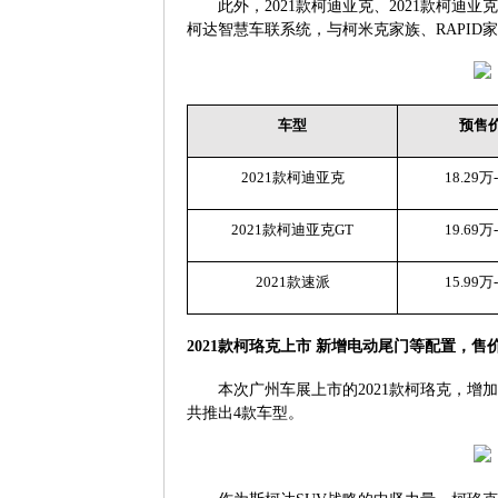
此外，
2021
款柯迪亚克、
2021
款柯迪亚克
柯达智慧车联系统，与柯米克家族、
RAPID
家
车型
预售
2021
款柯迪亚克
18.29
万
2021
款柯迪亚克
GT
19.69
万
2021
款速派
15.99
万
2021
款柯珞克上市 新增电动尾门等配置，售
本次广州车展上市的
2021
款柯珞克，增加
共推出
4
款车型。