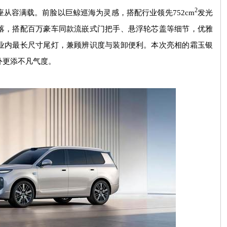
2
座从容满载。前脸以巨鲸巡海为灵感，搭配行业领先
752cm
发光
落，搭配百万豪车同款流嵌式门把手、悬浮轮芯盖等细节，优雅
业内最长尺寸尾灯，兼顾辨识度与装卸便利。本次亮相的霜玉银
外更添不凡气度。