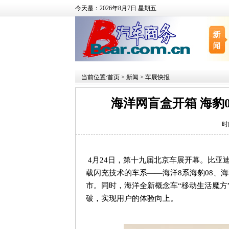
今天是：2026年8月7日 星期五
当前位置:
首页
>
新闻
>
车展快报
海洋网盲盒开箱 海豹0
时
4
月
24
日，第十九届北京车展开幕。比亚
载闪充技术的车系——海洋
8
系海豹
08
、海
市。同时，海洋全新概念车“移动生活魔方
破，实现用户的体验向上。