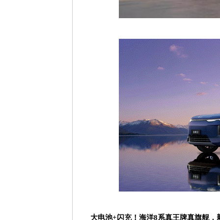
大电池
+
闪充！海洋
8
系真王牌真旗舰，