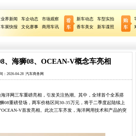
业界新闻
车企动态
市场观察
新车动态
车型实拍
车展快报
文化赛事
商用车讯
香车美女
新车谍照
8、海狮08、OCEAN-V概念车亮相
间：2026-04-28
汽车商务网
迪海洋网三车重磅亮相，引发关注热潮。其中，全球首个全系搭
狮
08
重磅登场，两车价格区间
30-35
万元，将于二季度起陆续上
”
OCEAN-V
首发亮相。此次三车齐发，海洋网用技术和产品的突