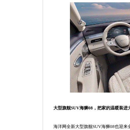
大型旗舰
SUV
海狮
08
，把家的温暖装进
海洋网全新大型旗舰
SUV
海狮
08
也迎来