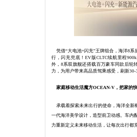
凭借“大电池
+
闪充”王牌组合，海洋
8
系
行，闪充兜底！
EV
版
CLTC
续航里程
900
外，
8
系双旗舰还搭载百万豪车同款后轮
力，为用户带来高品质驾乘感受，刷新
30-
家庭移动生活魔方
OCEAN-V
，把家的
承载着探索未来出行的使命，海洋全新概
一代海洋美学设计，造型前卫动感。车内
力重新定义未来移动生活，让每次出行都