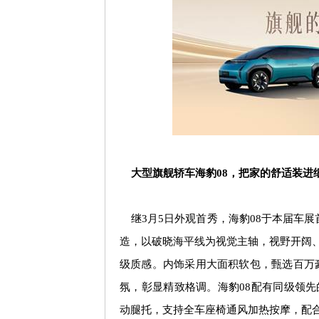
大型旗舰轿车海豹
08
，把家的舒适装进
继
3
月
5
日外观首秀，海豹
08
于本届车展
造，以破晓海平线为视觉主轴，视野开阔
级质感。内饰采用大面积软包，甄选百万
氛，彰显精致格调。海豹
08
配有同级领先
动腿托，支持全车座椅通风加热按摩，配