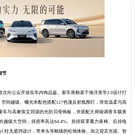
细节
首次向公众开放实车内饰品鉴。新车座舱基于海洋美学
2.0
设计打
、空间越级。曦光米配色搭配
127
色漫反射氛围灯，营造温柔与高
豪车与高奢珠宝同源的光韵贝母饰板，并搭配大师级调香车载香
的越级大空间，得房率高达
84.4%
。前排双零重力座椅、后排电
合
C
柱无遮挡设计，带来头等舱级的松弛体验。加之迎宾光毯、智