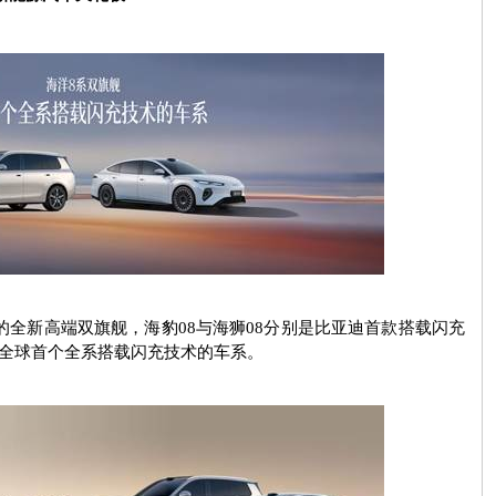
的全新高端双旗舰，海豹
08
与海狮
08
分别是比亚迪首款搭载闪充
全球首个全系搭载闪充技术的车系。