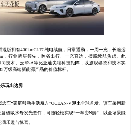
插混版拥有
400kmCLTC
纯电续航，日常通勤，一周一充；长途远
km
，行业断层领先，跨省出行、一充直达，摆脱续航焦虑。此
转向技术、云辇
-A
等比亚迪尖端科技矩阵，以旗舰姿态和技术实
35
万级高端新能源产品的价值标杆。
快乐玩出边界
念车“家庭移动生活魔方”
OCEAN-V
迎来全球首发。该车采用新
配备磁吸水母发光套件，可随轻松实现“一车变
N
舱”，以全场景能
充满乐趣与惊喜。