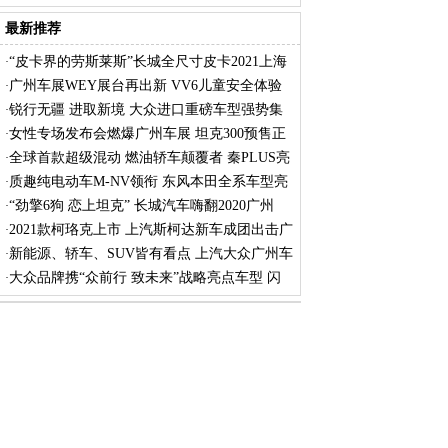
最新推荐
“皮卡界的劳斯莱斯”长城全尺寸皮卡2021上海
·
广州车展WEY展台再出新 VV6儿童安全体验
·
营引
锐行无疆 进取新境 大众进口重磅车型强势集
·
女性专场发布会燃爆广州车展 坦克300预售正
·
式
全球首款超级混动 燃油轿车颠覆者 秦PLUS亮
·
相
质趣纯电动车M-NV领衔 东风本田全系车型亮
·
相
“劲擎6狗 恋上坦克” 长城汽车嗨翻2020广州
·
2021款柯珞克上市 上汽斯柯达新车成团出击广
·
新能源、轿车、SUV皆有看点 上汽大众广州车
·
展
大众品牌携“众前行 致未来”战略亮点车型 闪
·