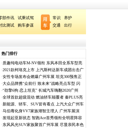
零部件讯
试乘试驾
常识
养护
对比测试
购车参谋
交通
出行
热门排行
质趣纯电动车M-NV领衔 东风本田全系车型亮
·
相
2021款柯珞克上市 上汽斯柯达新车成团出击广
·
女性专场发布会燃爆广州车展 坦克300预售正
·
式
大众品牌携“众前行 致未来”战略亮点车型 闪
·
“劲擎6狗 恋上坦克” 长城汽车嗨翻2020广州
·
全球首款超级混动 燃油轿车颠覆者 秦PLUS亮
·
相
新能源、轿车、SUV皆有看点 上汽大众广州车
·
展
马伯骞化身VV7家族潮智主理人 广州车展演
·
绎“
发现起亚新状态 智跑Ace首秀领衔全明星阵容
·
闪
东风风光SUV家族聚首广州车展 尽显亲民本色
·