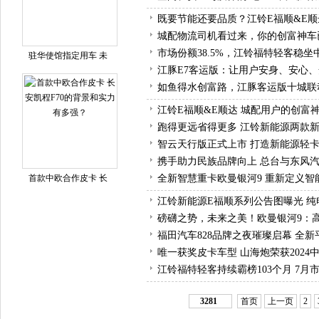
既要节能还要品质？江铃E福顺&E
城配物流司机看过来，你的创富神车
市场份额38.5%，江铃福特轻客稳
驻华使馆指定用车 未
江豚E7客运版：让用户安身、安心
如鱼得水创富路，江豚客运版十城联
江铃E福顺&E顺达 城配用户的创富
跑得更远省得更多 江铃新能源两款
智云天行版正式上市 打造新能源轻
携手助力民族品牌向上 总台与东风
首款中欧合作皮卡 长
全新智慧重卡欧曼银河9 重新定义智
江铃新能源E福顺系列公告图曝光 纯
磅礴之势，未来之美！欧曼银河9：
福田汽车828品牌之夜璀璨启幕 全
唯一获奖皮卡车型 山海炮荣获2024
江铃福特轻客持续霸榜103个月 7月
3281
首页
上一页
2