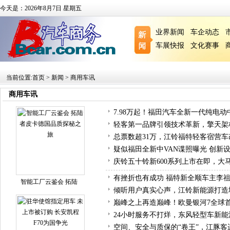
今天是：2026年8月7日 星期五
业界新闻
车企动态
车展快报
文化赛事
当前位置:
首页
>
新闻
>
商用车讯
商用车讯
7.98万起！福田汽车全新一代纯电动
轻客第一品牌引领技术革新，擎天架
总票数超31万，江铃福特轻客宿营
疑似福田全新中VAN谍照曝光 创新
庆铃五十铃新600系列上市在即，大
有挫折也有成功 福特新全顺车主李
智能工厂云鉴会 拓陆
倾听用户真实心声，江铃新能源打造
巅峰之上再造巅峰！欧曼银河7全球
24小时服务不打烊，东风轻型车新
空间、安全与质保的“卷王”，江豚客