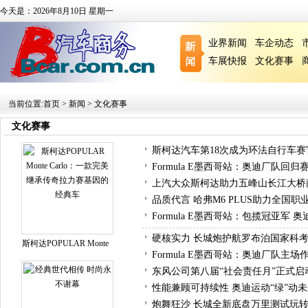
今天是：2026年8月10日 星期一
业界新闻
车企动态
车展快报
文化赛事
当前位置:
首页
>
新闻
>
文化赛事
文化赛事
斯柯达汽车第18次成为环法自行车
Formula E墨西哥站：奥迪厂队回
上汽大众斯柯达助力五峰山长江大桥
品质代言 哈弗M6 PLUS助力全国
Formula E墨西哥站：包揽冠亚军 
硬核实力 长城炮护航罗布泊国家科
斯柯达POPULAR Monte
Formula E墨西哥站：奥迪厂队主场
东风公司第八届“社会责任月”正式启
性能兼顾可持续性 奥迪运动“绿”动
炮舞狂沙 长城全新底盘万里测试玩