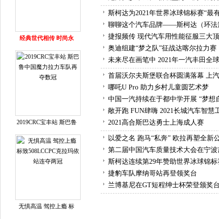
斯柯达为2021年世界冰球锦标赛“最
聊聊这个汽车品牌——斯柯达（环法
捷报频传 现代汽车用性能征服三大
经典世代相传 时尚永
奥迪组建“梦之队”征战达喀尔拉力赛
未来尽在画笔中 2021年一汽丰田
首届沃尔夫斯堡联合杯圆满落幕 上
哪吒U Pro 助力乡村儿童圆艺术梦
中国一汽持续在于都中学开展 “梦想
敞开跑 FUN肆嗨 2021长城汽车智
2019CRC宝丰站 斯巴鲁
2021高合斯巴达勇士上海成人赛
以爱之名 跑马“私奔” 欧拉再塑全新
第二届中国汽车质量技术大会在宁波
斯柯达连续第29年赞助世界冰球锦标
捷豹车队摩纳哥站再登领奖台
兰博基尼在GT短程绅士杯荣登颁奖
无惧高温 驾控上瘾 标