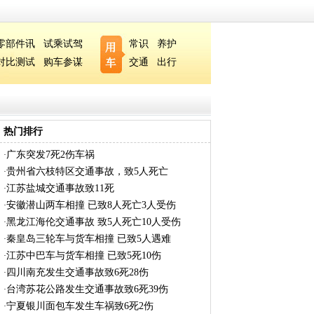
零部件讯
试乘试驾
常识
养护
对比测试
购车参谋
交通
出行
热门排行
广东突发7死2伤车祸
·
贵州省六枝特区交通事故，致5人死亡
·
江苏盐城交通事故致11死
·
安徽潜山两车相撞 已致8人死亡3人受伤
·
黑龙江海伦交通事故 致5人死亡10人受伤
·
秦皇岛三轮车与货车相撞 已致5人遇难
·
江苏中巴车与货车相撞 已致5死10伤
·
四川南充发生交通事故致6死28伤
·
台湾苏花公路发生交通事故致6死39伤
·
宁夏银川面包车发生车祸致6死2伤
·