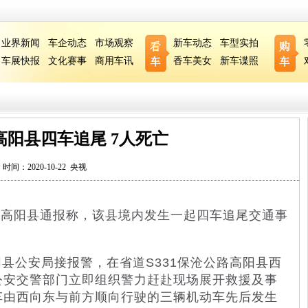
业界新闻
车企动态
市场观察
新车动态
车型实拍
车展快报
文化赛事
商用车讯
香车美女
新车谍照
高阳县四车追尾 7人死亡
时间：2020-10-22 央视
定市高阳县通报称，该县境内发生一起四车追尾交通事
县公安局接报警，在省道S331保沧公路高阳县西
公安交警部门立即组织警力赶赴现场展开救援及事
车由西向东与前方顺向行驶的三辆机动车先后发生