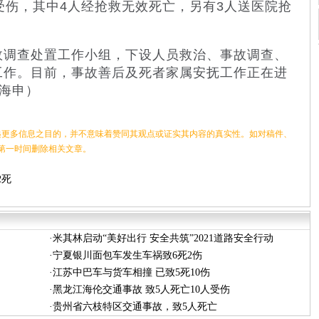
受伤，其中4人经抢救无效死亡，另有3人送医院抢
调查处置工作小组，下设人员救治、事故调查、
工作。目前，事故善后及死者家属安抚工作正在进
介海申）
更多信息之目的，并不意味着赞同其观点或证实其内容的真实性。如对稿件、
第一时间删除相关文章。
2死
·
米其林启动“美好出行 安全共筑”2021道路安全行动
·
宁夏银川面包车发生车祸致6死2伤
·
江苏中巴车与货车相撞 已致5死10伤
·
黑龙江海伦交通事故 致5人死亡10人受伤
·
贵州省六枝特区交通事故，致5人死亡