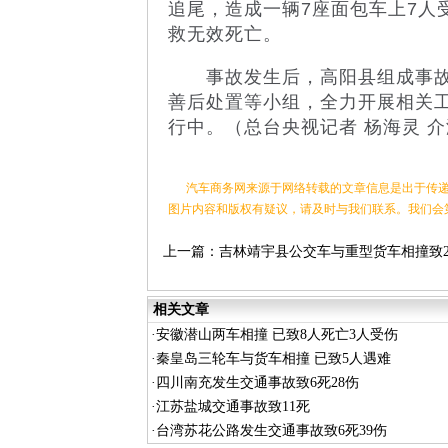
追尾，造成一辆7座面包车上7人
救无效死亡。
事故发生后，高阳县组成事故
善后处置等小组，全力开展相关
行中。（总台央视记者 杨海灵 
汽车商务网来源于网络转载的文章信息是出于传递
图片内容和版权有疑议，请及时与我们联系。我们会
上一篇：
吉林靖宇县公交车与重型货车相撞致
16伤
相关文章
·
安徽潜山两车相撞 已致8人死亡3人受伤
·
秦皇岛三轮车与货车相撞 已致5人遇难
·
四川南充发生交通事故致6死28伤
·
江苏盐城交通事故致11死
·
台湾苏花公路发生交通事故致6死39伤