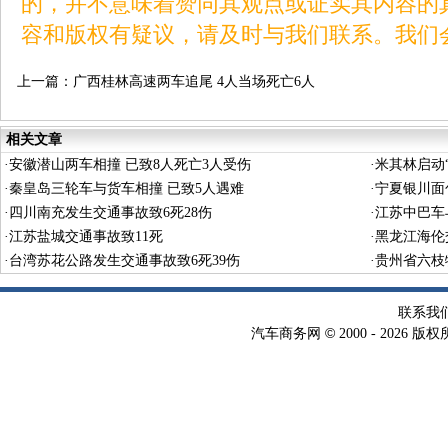
的，并不意味着赞同其观点或证实其内容的
容和版权有疑议，请及时与我们联系。我们
上一篇：
广西桂林高速两车追尾 4人当场死亡6人
受伤
相关文章
·
安徽潜山两车相撞 已致8人死亡3人受伤
·
米其林启动“
·
秦皇岛三轮车与货车相撞 已致5人遇难
·
宁夏银川面
·
四川南充发生交通事故致6死28伤
·
江苏中巴车
·
江苏盐城交通事故致11死
·
黑龙江海伦
·
台湾苏花公路发生交通事故致6死39伤
·
贵州省六枝
联系我
©
汽车商务网
2000 -
2026 版