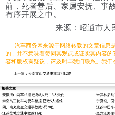
前，死者善后、家属安抚、事
有序开展之中。
来源：昭通市人
汽车商务网来源于网络转载的文章信息是
的，并不意味着赞同其观点或证实其内容的
容和版权有疑议，请及时与我们联系。我们
上一篇：
云南文山交通事故致7死2伤
相关文章
·
安徽潜山两车相撞 已致8人死亡3人受伤
·
米其林启动“
·
秦皇岛三轮车与货车相撞 已致5人遇难
·
宁夏银川面
·
四川南充发生交通事故致6死28伤
·
江苏中巴车
·
江苏盐城交通事故致11死
·
黑龙江海伦