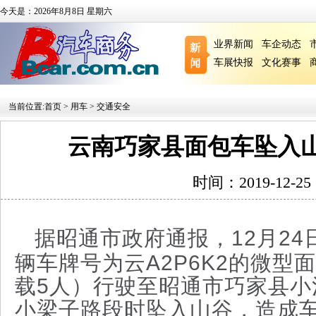
今天是：2026年8月8日 星期六
业界新闻
车企动态
车展快报
文化赛事
当前位置:
首页
>
用车
>
交通安全
云南巧家县面包车坠入
时间：2019-12-
据昭通市政府通报，12月24
辆车牌号为云A2P6K2的微型
载5人）行驶至昭通市巧家县小
小梁子路段时坠入山谷，造成车