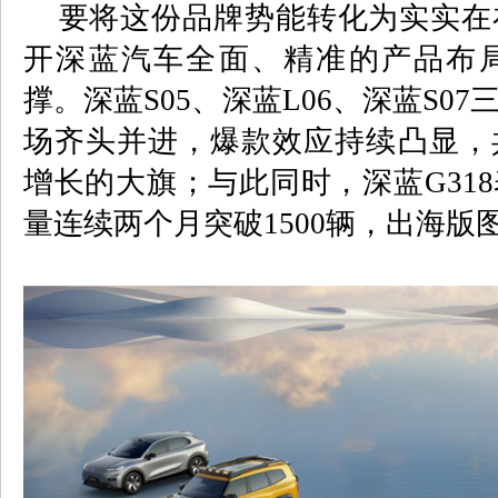
要将这份品牌势能转化为实实在
开深蓝汽车全面、精准的产品布
撑。深蓝
S05
、深蓝
L06
、深蓝
S07
场齐头并进，爆款效应持续凸显，
增长的大旗；与此同时，深蓝
G318
量连续两个月突破
1500
辆，出海版