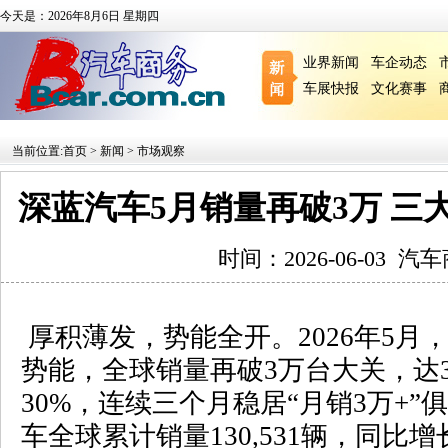
今天是：2026年8月6日 星期四
业界新闻
车企动态
车展快报
文化赛事
当前位置:
首页
>
新闻
>
市场观察
深蓝汽车5月销量再破3万 三
时间：2026-06-03
汽车
厚积薄发，势能全开。
2026
年
5
月
势能，全球销量再破
3
万台大关，达
30%
，连续三个月稳居“月销
3
万
+
”
车全球累计销量
130,531
辆，同比增