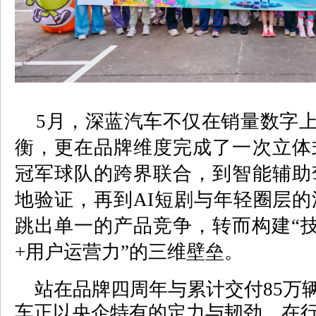
5
月，深蓝汽车不仅在销量数字上实
衡，更在品牌维度完成了一次立体
冠军球队的跨界联合，到智能辅助
地验证，再到
AI
短剧与年轻圈层的
跳出单一的产品竞争，转而构建“
+
用户运营力”的三维壁垒。
站在品牌四周年与累计交付
85
万
车正以央企特有的定力与韧劲，在