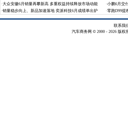
·
大众安徽6月销量再攀新高 多重权益持续释放市场动能
·
小鹏6月交付
·
销量稳步向上、新品加速落地 奕派科技6月成绩单出炉
秀
·
零跑D99
联系我
©
汽车商务网
2000 -
2026 版