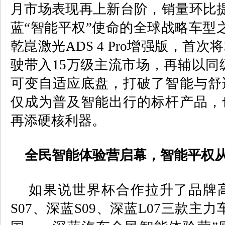
月市场表现再上新台阶，销量环比
蓝“智能平权”使命的全球战略车型
乾崑激光
ADS 4 Pro
增强版，首次将
驶带入
15
万级主流市场，再辅以同
可变自适应底盘，打破了智能与舒
仅成为普及智能出行的标杆产品，
再添硬核利器。
全民智能体验营启幕，智能平权从
如果说世界杯合作拉升了品牌高
S07
、深蓝
S09
、深蓝
L07
三款主力