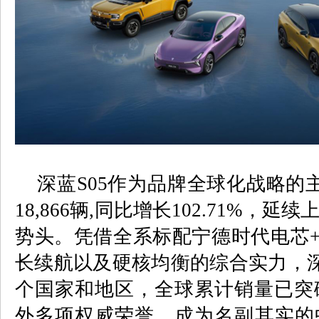
深蓝
S05
作为品牌全球化战略的
18,866
辆
,
同比增长
102.71%
，延续
势头。凭借全系标配宁德时代电芯
长续航以及硬核均衡的综合实力，
个国家和地区，全球累计销量已突
外多项权威荣誉，成为名副其实的