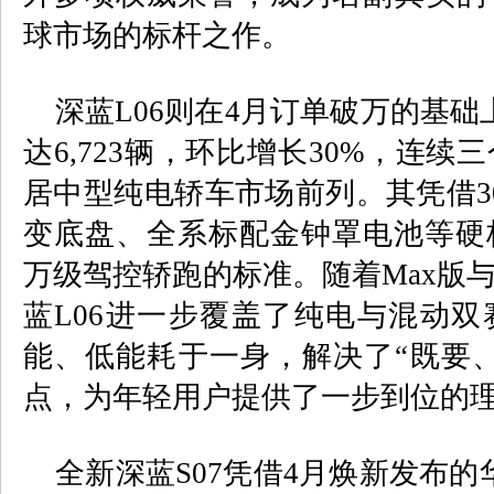
球市场的标杆之作。
深蓝
L06
则在
4
月订单破万的基础
达
6,723
辆，环比增长
30%
，连续三
居中型纯电轿车市场前列。其凭借
3
变底盘
、全系标配金钟罩电池等硬
万级驾控轿跑的标准。随着
Max
版
蓝
L06
进一步覆盖了纯电与混动双
能、低能耗于一身，解决了“既要
点，为年轻用户提供了一步到位的
全新深蓝
S07
凭借
4
月焕新发布的