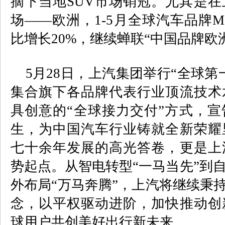
摘下当地
SUV
市场销冠。尤其是在
场——欧洲，
1-5
月全球汽车品牌
M
比增长
20%
，继续蝉联“中国品牌欧
5
月
28
日，上汽集团举行“全球第
集合旗下各品牌代表行业顶流技术
具创意的“全球接力交付”方式，
生，为中国汽车行业铸就全新荣耀
七十余年发展的高光答卷，更是上
势起点。从智电转型“一马当先”到
外布局“万马奔腾”，上汽将继续秉持
念，以平权驱动进阶，加快推动创
球用户共创美好出行新未来。