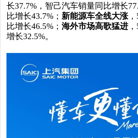
长
37.7%
，智己汽车销量同比增长
77
比增长
43.7%
；
新能源车全线大涨
，
比增长
46.5%
；
海外市场高歌猛进
，
增长
32.5%
。