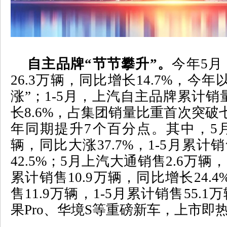
自主品牌“节节攀升”。
今年
5
月
26.3
万辆，同比增长
14.7%
，今年
涨”；
1-5
月，上汽自主品牌累计销
长
8.6%
，占集团销量比重首次突破
年同期提升
7
个百分点。其中，
5
辆，同比大涨
37.7%
，
1-5
月累计销
42.5%
；
5
月上汽大通销售
2.6
万辆，
累计销售
10.9
万辆，同比增长
24.4
售
11.9
万辆，
1-5
月累计销售
55.1
万
果
Pro
、华境
S
等重磅新车，上市即