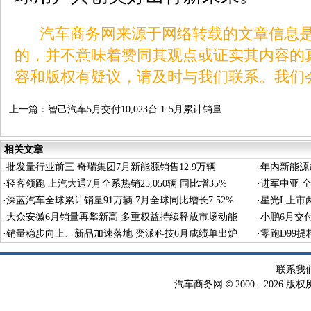
汽车商务网来源于网络转载的文章信息是
的，并不意味着赞同其观点或证实其内容的
容和版权有疑议，请及时与我们联系。我们
上一篇：
智己汽车5月交付10,023台 1-5月累计销量
同比大涨115%
相关文章
·
批发量行业前三 奇瑞集团7月新能源销售12.9万辆
·
年内新能源超
·
轻客领跑 上汽大通7月全系热销25,050辆 同比增35%
·
进军中亚 全
·
深蓝汽车全球累计销量91万辆 7月全球同比增长7.52%
·
星光L上市两
·
大众安徽6月销量再攀新高 多重权益持续释放市场动能
·
小鹏6月交付
·
销量稳步向上、新品加速落地 奕派科技6月成绩单出炉
秀
·
零跑D99
联系我
©
汽车商务网
2000 -
2026 版