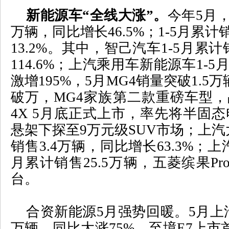
新能源车“全线大涨”。
今年
5
月
万辆，同比增长
46.5%
；
1-5
月累计
13.2%
。其中，智己汽车
1-5
月累计
114.6%
；上汽乘用车新能源车
1-5
激增
195%
，
5
月
MG4
销量突破
1.5
万
破万，
MG4
家族第二款重磅车型，
4X 5
月底正式上市，率先将半固态
悬架下探至
9
万元级
SUV
市场；上汽
销售
3.4
万辆，同比增长
63.3%
；上
月累计销售
25.5
万辆，五菱缤果
Pr
台。
合资新能源
5
月强势回暖。
5
月上
万辆，同比大涨
75%
，至境
E7
上市