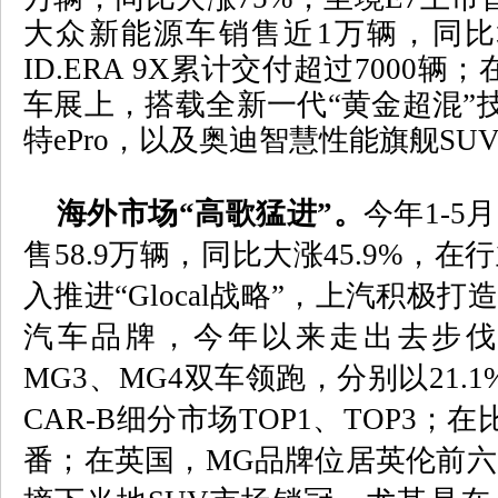
大众新能源车销售近
1
万辆，同比
ID.ERA 9X
累计交付超过
7000
辆；
车展上，搭载全新一代“黄金超混”
特
ePro
，以及奥迪智慧性能旗舰
SUV
海外市场“高歌猛进”
。
今年
1-5
月
售
58.9
万辆，同比大涨
45.9%
，在行
入推进“
Glocal
战略”，上汽积极打
汽车品牌，今年以来走出去步伐
MG3
、
MG4
双车领跑，分别以
21.1
CAR-B
细分市场
TOP1
、
TOP3
；在
番；在英国，
MG
品牌位居英伦前六