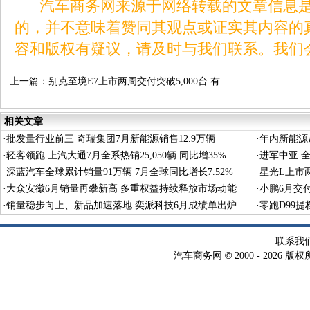
汽车商务网来源于网络转载的文章信息是
的，并不意味着赞同其观点或证实其内容的
容和版权有疑议，请及时与我们联系。我们
上一篇：
别克至境E7上市两周交付突破5,000台 有
孩家庭占比超80%
相关文章
·
批发量行业前三 奇瑞集团7月新能源销售12.9万辆
·
年内新能源超
·
轻客领跑 上汽大通7月全系热销25,050辆 同比增35%
·
进军中亚 全
·
深蓝汽车全球累计销量91万辆 7月全球同比增长7.52%
·
星光L上市两
·
大众安徽6月销量再攀新高 多重权益持续释放市场动能
·
小鹏6月交付
·
销量稳步向上、新品加速落地 奕派科技6月成绩单出炉
秀
·
零跑D99
联系我
©
汽车商务网
2000 -
2026 版