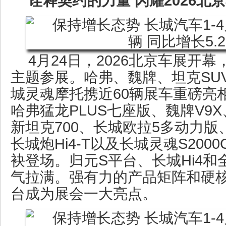
诠释契约的力量 闪耀2026北
4月24日，2026北京车展开幕
主题参展。哈弗、魏牌、坦克SU
城灵魂摩托携近60辆展车重磅亮相
哈弗猛龙PLUS七座版、魏牌V9
新坦克700、长城欧拉5多动力版
长城炮Hi4-T以及长城灵魂S20
袂登场。归元S平台、长城Hi4
气拉满。强有力的产品矩阵和硬
台成为展会一大亮点。