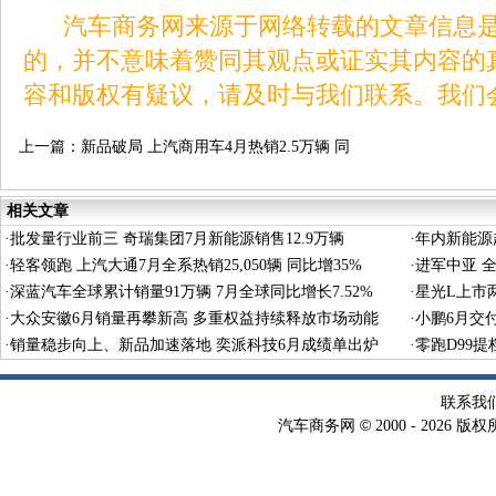
汽车商务网来源于网络转载的文章信息是
的，并不意味着赞同其观点或证实其内容的
容和版权有疑议，请及时与我们联系。我们
上一篇：
新品破局 上汽商用车4月热销2.5万辆 同
比大增31%
相关文章
·
批发量行业前三 奇瑞集团7月新能源销售12.9万辆
·
年内新能源超
·
轻客领跑 上汽大通7月全系热销25,050辆 同比增35%
·
进军中亚 全
·
深蓝汽车全球累计销量91万辆 7月全球同比增长7.52%
·
星光L上市两
·
大众安徽6月销量再攀新高 多重权益持续释放市场动能
·
小鹏6月交付
·
销量稳步向上、新品加速落地 奕派科技6月成绩单出炉
秀
·
零跑D99
联系我
©
汽车商务网
2000 -
2026 版