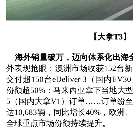
【大拿
T3
】
海外销量破万，迈向体系化出海
外表现抢眼：澳洲市场收获
152
台新
交付超
150
台
eDeliver 3
（国内
EV30
份额超
50%
；马来西亚拿下当地大
5
（国内大拿
V1
）订单……订单纷
达
10,683
辆，同比增长
40%
，欧洲
全球重点市场份额持续提升。