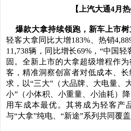
【上汽大通
4
月热
爆款大拿持续领跑，新车上市树
轻客大拿同比大增
183%
、热销
4,88
11,738
辆，同比增长
69%
，“中国轻
固。全新上市的大拿超级增程作为
客，精准洞察创富者对低成本、长
求，以“三大”（大品牌、大电量、大
小”（
小体积、小重量、小油耗
）降
用车成本最优。其将成为轻客产
与“大拿”纯电、“新途”系列共同覆