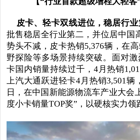
【“行业首款超级增程大轻客
皮卡、轻卡双线进位，稳居行业
批售稳居全行业第二，并位居中国
势头不减，皮卡热销
5,376
辆，在高
野探险等多场景持续突破。面对激
卡国内销量持续过千，
4
月热销
1,0
上汽大通跃进轻卡
4
月热销
3,501
辆
日，在中国新能源物流车产业大会
度小卡销量
TOP
奖”，以硬核实力领