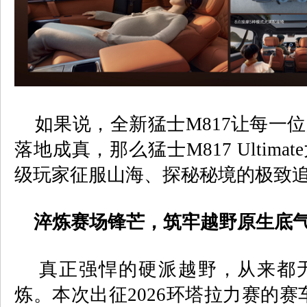
如果说，全新猛士
M817
让每一位
落地成真，那么猛士
M817 Ultimate
级玩家征服山海、探秘秘境的极致
淬炼赛场锋芒，筑牢越野原生底
真正强悍的硬派越野，从来都无
炼。本次出征
2026
环塔拉力赛的赛