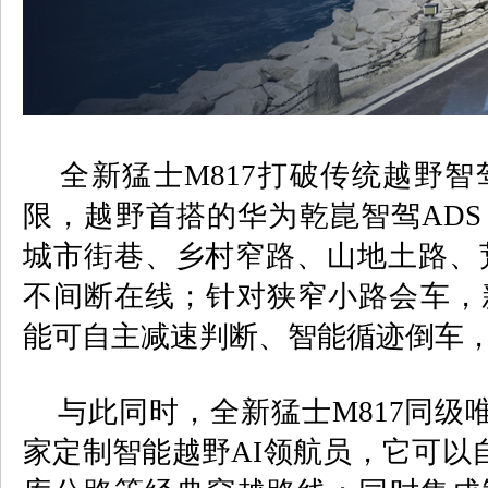
全新猛士
M817
打破传统越野智
限，越野首搭的华为乾崑智驾
ADS
城市街巷、乡村窄路、山地土路、
不间断在线；针对狭窄小路会车，
能
可自主减速判断、智能循迹倒车
与此同时，全新猛士
M817
同级
家定制智能越野
AI
领航员，它可以