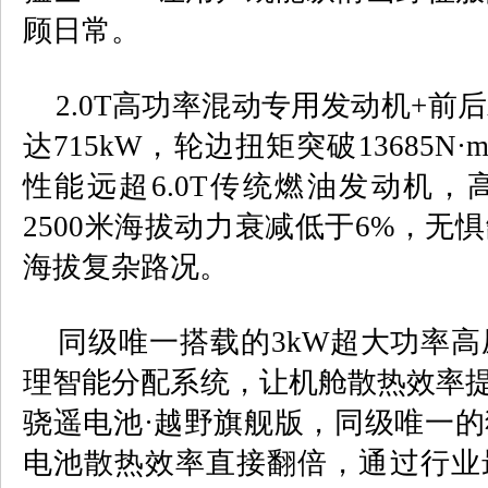
顾日常。
2.0T
高功率混动专用发动机
+
前后
达
715kW
，轮边扭矩突破
13685N
·
性能远超
6.0T
传统燃油发动机，
2500
米海拔动力衰减低于
6%
，无惧
海拔复杂路况。
同级唯一搭载的
3kW
超大功率高
理智能分配系统，让机舱散热效率
骁遥电池·越野旗舰版，同级唯一
电池散热效率直接翻倍，通过行业