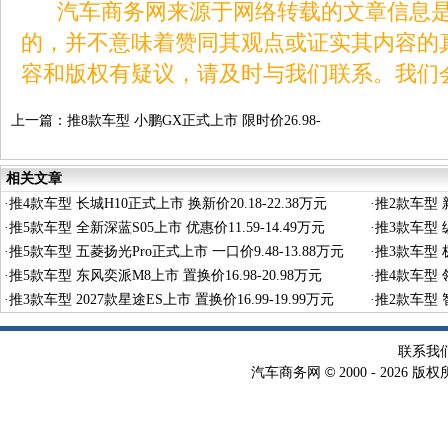
汽车商务网来源于网络转载的文章信息是
的，并不意味着赞同其观点或证实其内容的
容和版权有疑议，请及时与我们联系。我们
上一篇：
推8款车型 小鹏GX正式上市 限时价26.98-
34.98万元
相关文章
·
推4款车型 长城H10正式上市 换新价20.18-22.38万元
·
推2款车型 新
·
推5款车型 全新深蓝S05上市 优惠价11.59-14.49万元
·
推3款车型 纵
·
推5款车型 五菱扬光Pro正式上市 一口价9.48-13.88万元
·
推3款车型 极
·
推5款车型 东风奕派M8上市 置换价16.98-20.98万元
·
推4款车型 领
·
推3款车型 2027款星途ES上市 置换价16.99-19.99万元
·
推2款车型 智
联系我
©
汽车商务网
2000 -
2026 版