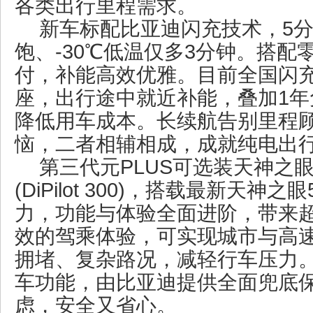
各类出行里程需求。
新车标配比亚迪闪充技术，5分
饱、-30℃低温仅多3分钟。搭
付，补能高效优雅。目前全国闪充
座，出行途中就近补能，叠加1年
降低用车成本。长续航告别里程
恼，二者相辅相成，成就纯电出
第三代元PLUS可选装天神之眼
(DiPilot 300)，搭载最新天神
力，功能与体验全面进阶，带来
效的驾乘体验，可实现城市与高
拥堵、复杂路况，减轻行车压力
车功能，由比亚迪提供全面兜底
虑，安全又省心。