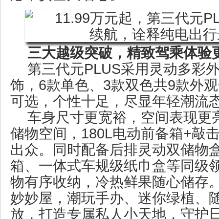
三大越级突破，精致驾乘体验
第三代元PLUS采用灵动多彩
饰，6款单色、3款双色共9款外
可选，个性十足，尽显年轻潮流
车身尺寸更宽裕，空间表现更亮
储物空间，180L电动前备箱+敲
出众。同时配备后排灵动双储物
箱、一体式车规级纸巾盒等同级
物有序收纳，冷热鲜果随心储存
妙妙屋，潮玩手办、迷你绿植、
放，打造专属私人小天地，守护