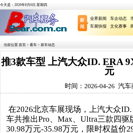
今天是：2026年8月6日 星期四
业界新闻
车企动态
车展快报
文化赛事
当前位置:
首页
>
看车
>
新车动态
推3款车型 上汽大众ID. ERA 9X 
元
时间：2026-04-26
汽车
在
2026
北京车展现场，上汽大众
ID
车共推出
Pro
、
Max
、
Ultra
三款四驱
30.98
万元
-35.98
万元，限时权益价
2