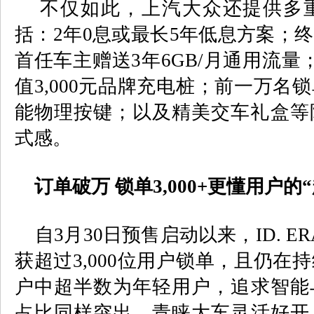
不仅如此，上汽大众还提供多重
括：
2
年
0
息或最长
5
年低息方案；终
首任车主赠送
3
年
6GB/
月通用流量
值
3,000
元品牌充电桩；前一万名锁
能物理按键；以及精美交车礼盒等
式感。
订单破万 锁单
3,000+
更懂用户的“
自
3
月
30
日预售启动以来，
ID. ER
获超过
3,000
位用户锁单，且仍在持
户中超半数为年轻用户，追求智能
占比同样突出，青睐大车灵活好开