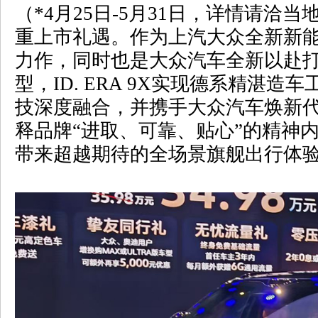
（
*4
月
25
日
-5
月
31
日，详情请洽当
重上市礼遇。作为上汽大众全新新
力作，同时也是大众汽车全新以赴
型，
ID. ERA 9X
实现德系精湛造车
技深度融合，并携手大众汽车焕新
释品牌“进取、可靠、贴心”的精神
带来超越期待的全场景旗舰出行体