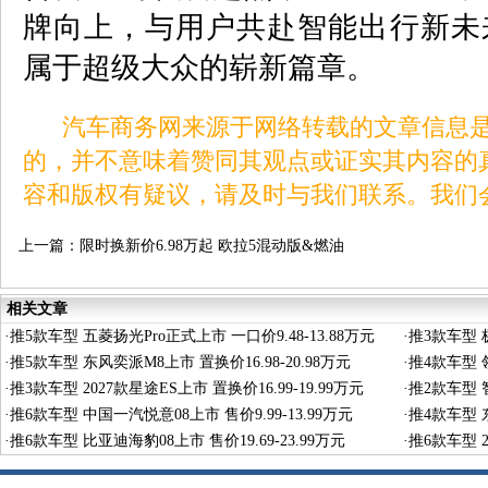
牌向上，与用户共赴智能出行新未
属于超级大众的崭新篇章。
汽车商务网来源于网络转载的文章信息是
的，并不意味着赞同其观点或证实其内容的
容和版权有疑议，请及时与我们联系。我们
上一篇：
限时换新价6.98万起 欧拉5混动版&燃油
版正式上市
相关文章
·
推5款车型 五菱扬光Pro正式上市 一口价9.48-13.88万元
·
推3款车型 极
·
推5款车型 东风奕派M8上市 置换价16.98-20.98万元
·
推4款车型 领
·
推3款车型 2027款星途ES上市 置换价16.99-19.99万元
·
推2款车型 智
·
推6款车型 中国一汽悦意08上市 售价9.99-13.99万元
·
推4款车型 东
·
推6款车型 比亚迪海豹08上市 售价19.69-23.99万元
·
推6款车型 2