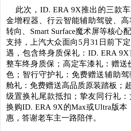
此次，
ID. ERA 9X
推出的三款车
金增程器、行云智能辅助驾驶、高
转向、
Smart Surface
魔术屏等核心
支持，上汽大众面向
5
月
31
日前下定
遇，包含终身质保礼：
ID. ERA 9X
整车终身质保；高定车漆礼：赠送
色；智行守护礼：免费赠送辅助驾
舱礼：免费赠送高品质原装踏板；
级置换礼尾款抵扣；挚友同行礼：
换购
ID. ERA 9X
的
Max
或
Ultra
版本
惠，答谢老车主一路陪伴。