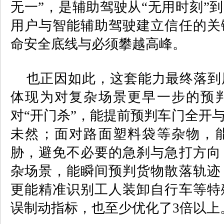
无一”
，是辅助驾驶从“无用时刻”到
用户与智能辅助驾驶建立信任的关
命安全底线与
必须攀越
高峰。
也正因如此，这套能力最终落到
体现为对复杂场景更早一步的预
对“开门杀”，能提前预判车门全开
未然；面对路面塑料袋等杂物，
胁，避免不必要的急刹与急打方向
杂场景，能瞬间预判货物散落轨迹
更能精准识别工人装卸自行车等特
误制动指标
，也至少优化了
3
倍以上