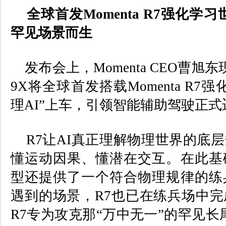
全球首发
Momenta R7
强化学习
罕见场景
而生
发布会上，
Momenta CEO
曹旭东
9X
将全球首发搭载
Momenta R7
强
理
AI
”上车，引领智能辅助驾驶正式
R7
让
AI
真正理解物理世界的底层
懂运动因果、懂潜在交互。在此基
型还提供了一个符合物理规律的练
遇到的场景，
R7
也已在练兵场中完
R7
专为攻克那
“万中无一”
的罕见长