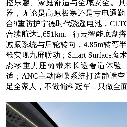
控乐趣、家庭舒适与全域安全。其
器，无论是高原极寒还是亏电通勤
合
9
重防护宁德时代骁遥电池，
CLT
合续航达
1,651km
。行云智能底盘搭
减振系统与后轮转向，
4.85m
转弯半
舱实现九屏联动；
Smart Surface
魔
态零重力座椅带来长途奢适体验
适；
ANC
主动降噪系统打造静谧空
足全家人，不做偏科冠军，只做全