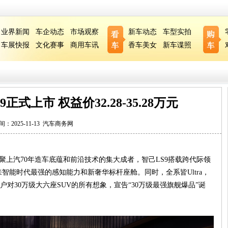
业界新闻
车企动态
市场观察
新车动态
车型实拍
车展快报
文化赛事
商用车讯
香车美女
新车谍照
正式上市 权益价32.28-35.28万元
间：2025-11-13
汽车商务网
凝聚上汽70年造车底蕴和前沿技术的集大成者，智己LS9搭载跨代际领
来智能时代最强的感知能力和新奢华标杆座舱。同时，全系皆Ultra，
对30万级大六座SUV的所有想象，宣告“30万级最强旗舰爆品”诞