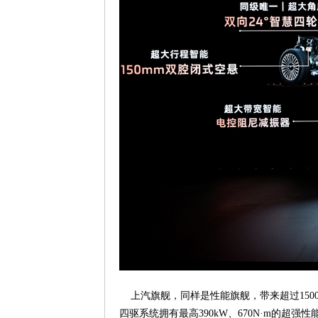
上汽旗舰，同样是性能旗舰，带来超过1500
四驱系统拥有最高390kW、670N·m的超强