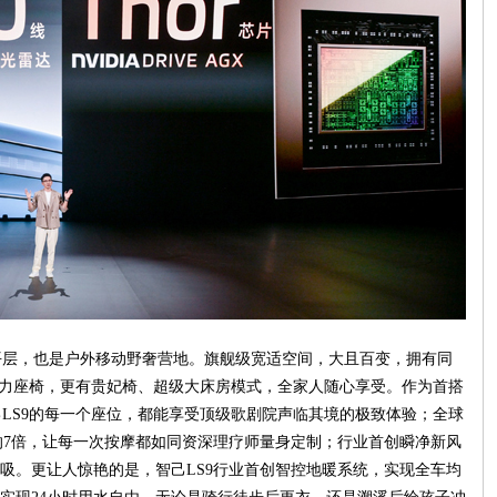
层，也是户外移动野奢营地。旗舰级宽适空间，大且百变，拥有同
重力座椅，更有贵妃椅、超级大床房模式，全家人随心享受。作为首搭
己LS9的每一个座位，都能享受顶级歌剧院声临其境的极致体验；全球
的7倍，让每一次按摩都如同资深理疗师量身定制；行业首创瞬净新风
吸。更让人惊艳的是，智己LS9行业首创智控地暖系统，实现全车均