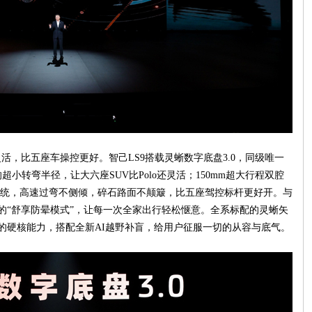
，比五座车操控更好。智己LS9搭载灵蜥数字底盘3.0，同级唯一
的超小转弯半径，让大六座SUV比Polo还灵活；150mm超大行程双腔
统，高速过弯不侧倾，碎石路面不颠簸，比五座驾控标杆更好开。与
制的“舒享防晕模式”，让每一次全家出行轻松惬意。全系标配的灵蜥矢
V的硬核能力，搭配全新AI越野补盲，给用户征服一切的从容与底气。