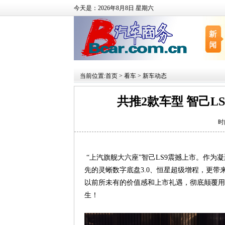
今天是：2026年8月8日 星期六
当前位置:
首页
>
看车
>
新车动态
共推2款车型 智己LS9
时
“上汽旗舰大六座”智己LS9震撼上市。作为
先的灵蜥数字底盘3.0、恒星超级增程，更带
以前所未有的价值感和上市礼遇，彻底颠覆用户
生！