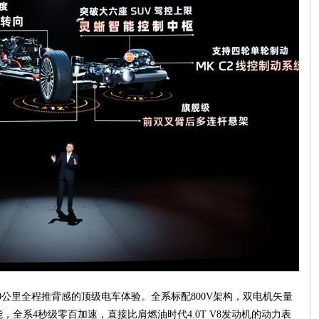
公里全程推背感的顶级电车体验。全系标配800V架构，双电机矢量
性能，全系4秒级零百加速，直接比肩燃油时代4.0T V8发动机的动力表