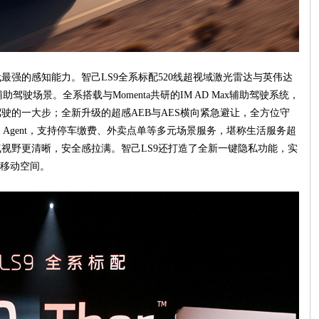
强的感知能力。智己LS9全系标配520线超视域激光雷达与英伟达
助驾驶场景。全系搭载与Momenta共研的IM AD Max辅助驾驶系统，
驶的一大步；全新升级的超感AEB与AES横向紧急避让，全方位守
 Agent，支持停车缴费、外卖点单等多元场景服务，堪称生活服务超
天气视野更清晰，安全感拉满。智己LS9还打造了全新一键隐私功能，实
移动空间。