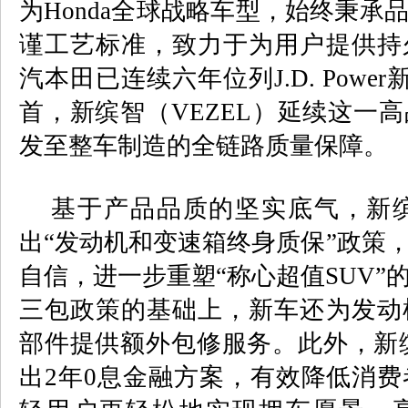
为
Honda
全球战略车型，始终秉承
谨工艺标准，致力于为用户提供持
汽本田已连续六年位列
J.D. Power
首，新缤智（
VEZEL
）延续这一高
发至整车制造的全链路质量保障。
基于产品品质的坚实底气，新
出
“
发动机和变速箱终身质保
”
政策
自信，进一步重塑
“
称心超值
SUV”
三包政策的基础上，新车还为发动
部件提供额外包修服务。此外，新
出
2
年
0
息金融方案，有效降低消费