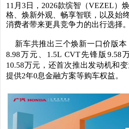
11
月
3
日，
2026
款缤智（
VEZEL
）
格、焕新外观、畅享智联，以及始
消费者带来更具竞争力的出行选择
新车共推出三个焕新一口价版本
8.98
万元、
1.5L CVT
先锋版
9.58
10.58
万元，还首次推出发动机和变
提供
2
年
0
息金融方案等购车权益。