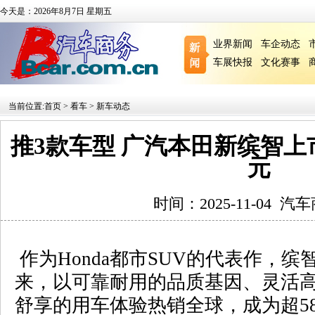
今天是：2026年8月7日 星期五
业界新闻
车企动态
车展快报
文化赛事
当前位置:
首页
>
看车
>
新车动态
推3款车型 广汽本田新缤智上市 售
元
时间：2025-11-04
汽车
作为
Honda
都市
SUV
的代表作，缤
来，以可靠耐用的品质基因、灵活
舒享的用车体验热销全球，成为超
5