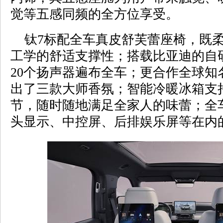
觉等五感同频的全方位享受。
钛7标配全车真皮舒芙蕾座椅，既柔
工学的舒适支撑性；搭载比亚迪的自
20个扬声器遍布全车；更合作全球知
出了三款大师香氛；智能冷暖冰箱支持
节，随时随地满足全家人的味蕾；全
头显示、中控屏、后排娱乐屏等在内