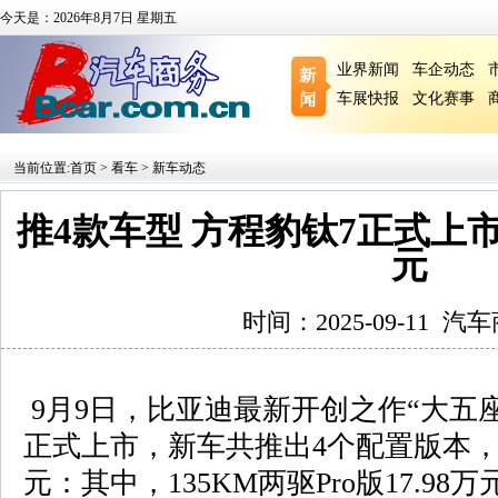
今天是：2026年8月7日 星期五
业界新闻
车企动态
车展快报
文化赛事
当前位置:
首页
>
看车
>
新车动态
推4款车型 方程豹钛7正式上市 售价
元
时间：2025-09-11
汽车
9月9日，比亚迪最新开创之作“大五
正式上市，新车共推出4个配置版本，售价1
元：其中，135KM两驱Pro版17.98万