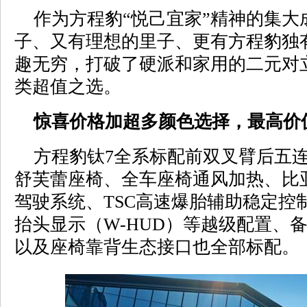
作为方程豹“悦己宜家”精神的集大
子、又有理想的里子、更有方程豹独
趣无穷，打破了硬派和家用的二元对
类超值之选。
惊喜价格加超多颜色选择，最高价值
方程豹钛7全系标配前双叉臂后五连
舒芙蕾座椅、全车座椅通风加热、比
驾驶系统、TSC高速爆胎辅助稳定控
抬头显示（W-HUD）等越级配置、
以及座椅靠背生态接口也全部标配。