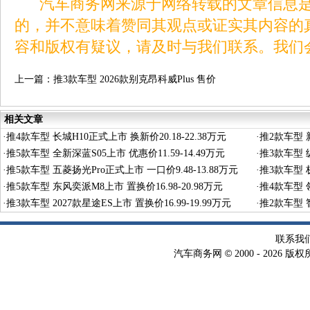
汽车商务网来源于网络转载的文章信息是
的，并不意味着赞同其观点或证实其内容的
容和版权有疑议，请及时与我们联系。我们
上一篇：
推3款车型 2026款别克昂科威Plus 售价
16.99-19.99万元
相关文章
·
推4款车型 长城H10正式上市 换新价20.18-22.38万元
·
推2款车型 新
·
推5款车型 全新深蓝S05上市 优惠价11.59-14.49万元
·
推3款车型 纵
·
推5款车型 五菱扬光Pro正式上市 一口价9.48-13.88万元
·
推3款车型 极
·
推5款车型 东风奕派M8上市 置换价16.98-20.98万元
·
推4款车型 领
·
推3款车型 2027款星途ES上市 置换价16.99-19.99万元
·
推2款车型 智
联系我
©
汽车商务网
2000 -
2026 版