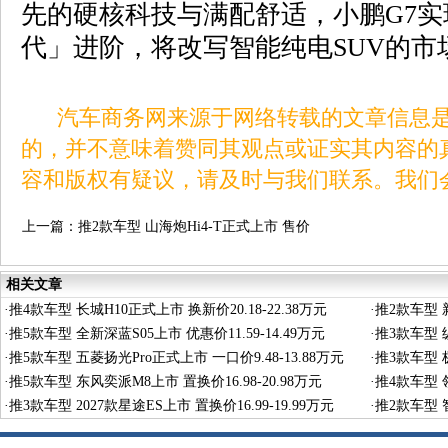
先的硬核科技与满配舒适，小鹏G7实
代」进阶，将改写智能纯电SUV的市
汽车商务网来源于网络转载的文章信息是
的，并不意味着赞同其观点或证实其内容的
容和版权有疑议，请及时与我们联系。我们
上一篇：
推2款车型 山海炮Hi4-T正式上市 售价
22.88-24.98万元
相关文章
·
推4款车型 长城H10正式上市 换新价20.18-22.38万元
·
推2款车型 新
·
推5款车型 全新深蓝S05上市 优惠价11.59-14.49万元
·
推3款车型 纵
·
推5款车型 五菱扬光Pro正式上市 一口价9.48-13.88万元
·
推3款车型 极
·
推5款车型 东风奕派M8上市 置换价16.98-20.98万元
·
推4款车型 领
·
推3款车型 2027款星途ES上市 置换价16.99-19.99万元
·
推2款车型 智