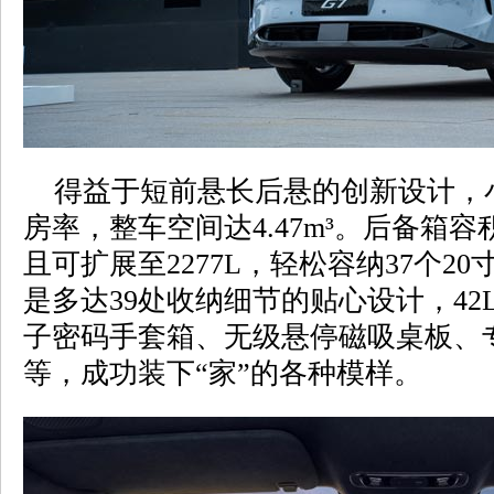
得益于短前悬长后悬的创新设计，小
房率，整车空间达4.47m³。后备箱容
且可扩展至2277L，轻松容纳37个2
是多达39处收纳细节的贴心设计，42L
子密码手套箱、无级悬停磁吸桌板、
等，成功装下“家”的各种模样。