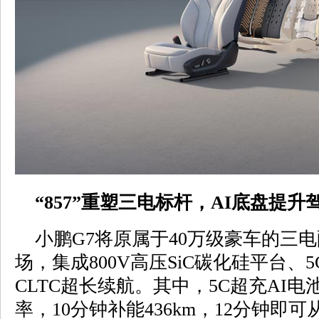
“857”重塑三电标杆，AI底盘提升
小鹏G7将原属于40万级豪车的三电配置
场，集成800V高压SiC碳化硅平台、5C
CLTC超长续航。其中，5C超充AI电
率，10分钟补能436km，12分钟即可