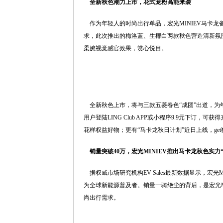
全新秋色潮力上市，花式宠粉高能来袭
作为年轻人的时尚出行单品，宏光MINIEV马卡龙备
求，此次推出的梅洛蓝、生椰白两款秋色营造清新氛
柔婉视觉感官效果，赏心悦目。
全新秋色上市，将与三款五菱春色“成团”出道，为年轻
用户登陆LING Club APP或小程序9.9元下订
花样权益好物；更有“马卡龙秋日计划”近日上线，ge
销量突破40万，宏光MINIEV推出马卡龙秋色实力
据权威市场研究机构EV Sales最新数据显示，宏光
为全球新能源普及者。销量一骑绝尘的背后，是宏光M
尚出行需求。