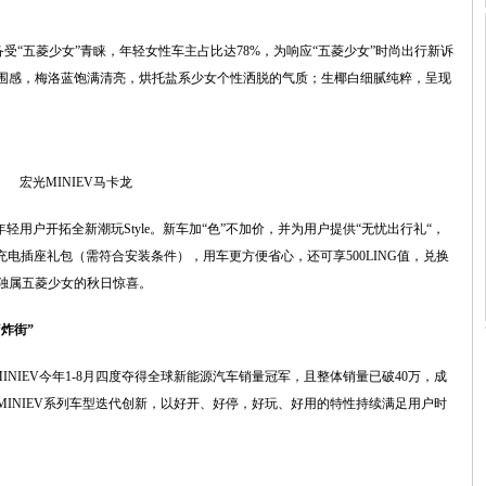
受“五菱少女”青睐，年轻女性车主占比达78%，为响应“五菱少女”时尚出行新诉
围感，梅洛蓝饱满清亮，烘托盐系少女个性洒脱的气质；生椰白细腻纯粹，呈现
宏光MINIEV马卡龙
用户开拓全新潮玩Style。新车加“色”不加价，并为用户提供“无忧出行礼“，
，可获得充电插座礼包（需符合安装条件），用车更方便省心，还可享500LING值，兑换
t独属五菱少女的秋日惊喜。
“炸街”
MINIEV今年1-8月四度夺得全球新能源汽车销量冠军，且整体销量已破40万，成
INIEV系列车型迭代创新，以好开、好停，好玩、好用的特性持续满足用户时