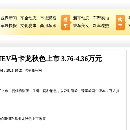
业界新闻
车企动态
市场观察
新车动态
车型实拍
车展快报
文化赛事
商用车讯
香车美女
新车谍照
EV马卡龙秋色上市 3.76-4.36万元
间：2021-10-21
汽车商务网
正式上市，提供梅洛蓝、生椰白两种配色，以及时尚款、臻享款两个版本，官方指
光MINIEV马卡龙秋色上市政策