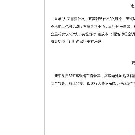
宏
秉承“人民需要什么，五菱就造什么”的理念，宏光M
今秋前卫色彩风潮；车身灵动小巧，出行轻松自如，标
公里花费仅5分钱，实现出行“轻成本”；配备冷暖空
航等功能，让时尚出行更有乐趣。
宏
新车采用57%高强钢车身骨架，搭载电池加热及智
安全气囊、胎压监测、低速行人警示系统，搭载倒车