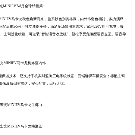
光MINIEV7-8月全球销量第一
INIEV马卡龙秋色焕新而来，盐系秋色别具格调，内外饰套色相衬，实力演绎
配后排5/5分可独立放倒座椅，满足多场景用车需求；家用220V即可充电，每
调、主驾驶化妆镜，可选装“智能语音收放机”，轻松享受免唤醒语音交互、语音导
光MINIEV马卡龙梅洛蓝内饰
能保温技术，还支持手机实时监测三电系统状态，云端确保车辆安全；标配主驾
影像及后倒车雷达，安心配置，出行无忧。
宏光MINIEV马卡龙生椰白
宏光MINIEV马卡龙梅洛蓝