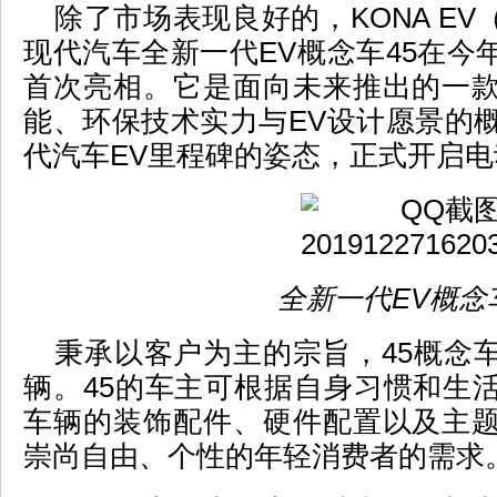
除了市场表现良好的，
KONA EV
现代汽车全新一代
EV
概念车
45
在今
首次亮相。它是面向未来推出的一
能、环保技术实力与
EV
设计愿景的
代汽车
EV
里程碑的姿态，正式开启电
全新一代
EV
概念
秉承以客户为主的宗旨，
45
概念
辆。
45
的车主可根据自身习惯和生
车辆的装饰配件、硬件配置以及主
崇尚自由、个性的年轻消费者的需求