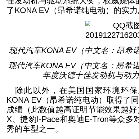
佳发动机与驱动系统大奖，权威媒体
了
KONA EV
（昂希诺纯电动）的实力
现代汽车
KONA EV
（中文名：昂希
现代汽车
KONA EV
（中文名：昂希
年度沃德十佳发动机与动
除此以外，在美国国家环境环保
KONA EV
（昂希诺纯电动）
取得
了
成绩（此数值越高证明节能效果越好
X
、捷豹
I-Pace
和奥迪
E-Tron
等众多
秀的车型之一。