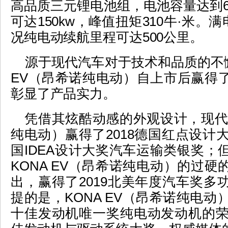
高品质三元锂电池组，电池容量达到
可达
150kw
，峰值扭矩
310
牛·米。满
况纯电动续航里程可达
500
公里。
源于现代汽车对于技术和品质的不
EV
（昂希诺纯电动）自上市后赢得
彰显了产品实力。
凭借其炫酷动感的外观设计，现
纯电动）赢得了
2018
德国红点设计
国
IDEA
设计大奖汽车运输类银奖；
KONA EV
（昂希诺纯电动）
的过硬
出，赢得了
2019
北美年度汽车奖多
提的是，
KONA EV
（昂希诺纯电动
十佳发动机唯一奖纯电动发动机的